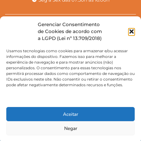
Gerenciar Consentimento
Rua Paula Rodrigues, 421
de Cookies de acordo com
a LGPD (Lei nº 13.709/2018)
Bairro de Fátima | Fortaleza - CE
(85) 9.8897-3526
Usamos tecnologias como cookies para armazenar e/ou acessar
informações do dispositivo. Fazemos isso para melhorar a
(85) 9.8897-3526
experiência de navegação e para mostrar anúncios (não)
secretariafatima@micaelfortaleza.com.br
personalizados. O consentimento para essas tecnologias nos
permitirá processar dados como comportamento de navegação ou
Seg a Sex das 07:30h as 16:00h
IDs exclusivos neste site. Não consentir ou retirar o consentimento
pode afetar negativamente determinados recursos e funções.
© 2025 Escola Waldorf Micael. Todos os direitos reservados
–
Aceitar
Politica de Privacidade
Feito com Amor Fraterno ♥ por família da escola
Negar