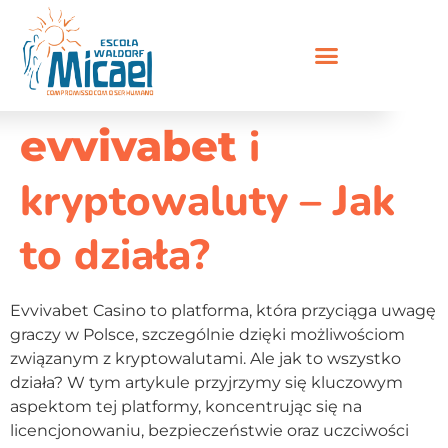
i
evvivabet
kryptowaluty – Jak
to działa?
Evvivabet Casino to platforma, która przyciąga uwagę
graczy w Polsce, szczególnie dzięki możliwościom
związanym z kryptowalutami. Ale jak to wszystko
działa? W tym artykule przyjrzymy się kluczowym
aspektom tej platformy, koncentrując się na
licencjonowaniu, bezpieczeństwie oraz uczciwości