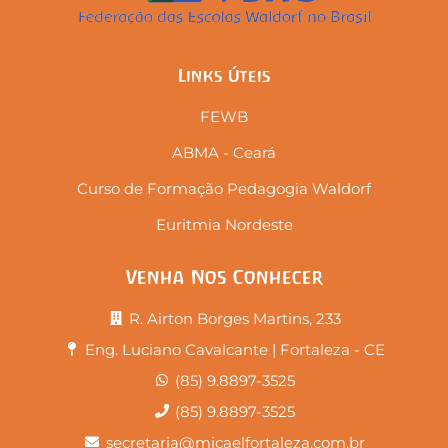
Links Úteis
FEWB
ABMA - Ceará
Curso de Formação Pedagogia Waldorf
Euritmia Nordeste
Venha Nos Conhecer
R. Airton Borges Martins, 233
Eng. Luciano Cavalcante | Fortaleza - CE
(85) 9.8897-3525
(85) 9.8897-3525
secretaria@micaelfortaleza.com.br