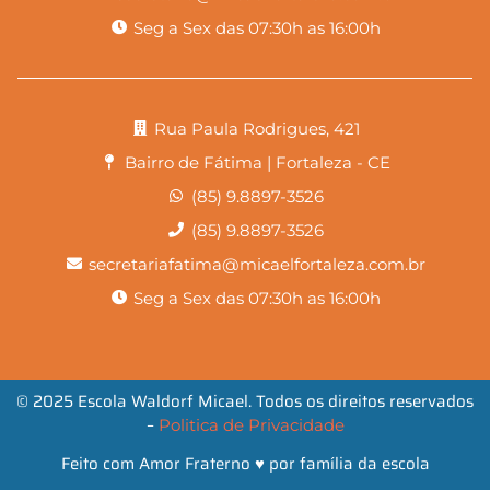
Seg a Sex das 07:30h as 16:00h
Rua Paula Rodrigues, 421
Bairro de Fátima | Fortaleza - CE
(85) 9.8897-3526
(85) 9.8897-3526
secretariafatima@micaelfortaleza.com.br
Seg a Sex das 07:30h as 16:00h
© 2025 Escola Waldorf Micael. Todos os direitos reservados
–
Politica de Privacidade
Feito com Amor Fraterno ♥ por família da escola