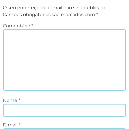
O seu endereço de e-mail não será publicado.
Campos obrigatórios são marcados com
*
Comentário
*
Nome
*
E-mail
*