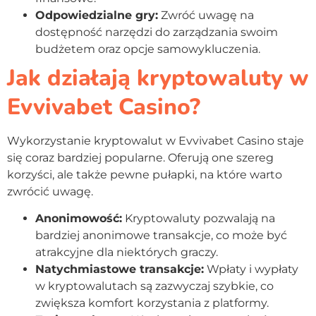
Odpowiedzialne gry:
Zwróć uwagę na
dostępność narzędzi do zarządzania swoim
budżetem oraz opcje samowykluczenia.
Jak działają kryptowaluty w
Evvivabet Casino?
Wykorzystanie kryptowalut w Evvivabet Casino staje
się coraz bardziej popularne. Oferują one szereg
korzyści, ale także pewne pułapki, na które warto
zwrócić uwagę.
Anonimowość:
Kryptowaluty pozwalają na
bardziej anonimowe transakcje, co może być
atrakcyjne dla niektórych graczy.
Natychmiastowe transakcje:
Wpłaty i wypłaty
w kryptowalutach są zazwyczaj szybkie, co
zwiększa komfort korzystania z platformy.