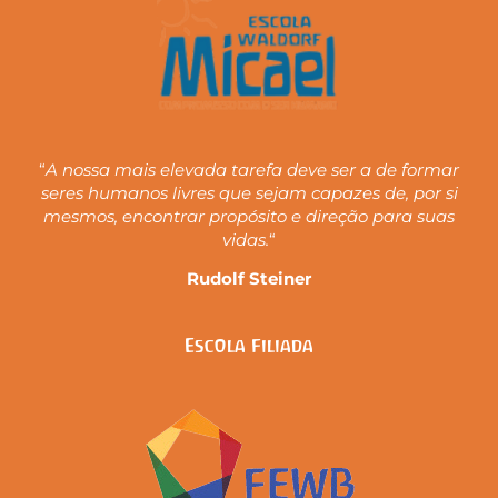
“
A nossa mais elevada tarefa deve ser a de formar
seres humanos livres que sejam capazes de, por si
mesmos, encontrar propósito e direção para suas
vidas.
“
Rudolf Steiner
Escola Filiada