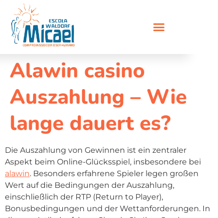
Alawin casino
Auszahlung – Wie
lange dauert es?
Die Auszahlung von Gewinnen ist ein zentraler
Aspekt beim Online-Glücksspiel, insbesondere bei
alawin
. Besonders erfahrene Spieler legen großen
Wert auf die Bedingungen der Auszahlung,
einschließlich der RTP (Return to Player),
Bonusbedingungen und der Wettanforderungen. In