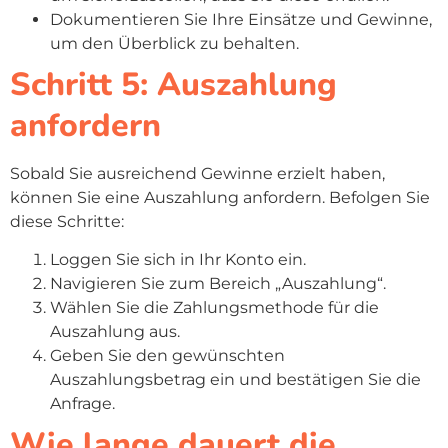
Dokumentieren Sie Ihre Einsätze und Gewinne,
um den Überblick zu behalten.
Schritt 5: Auszahlung
anfordern
Sobald Sie ausreichend Gewinne erzielt haben,
können Sie eine Auszahlung anfordern. Befolgen Sie
diese Schritte:
Loggen Sie sich in Ihr Konto ein.
Navigieren Sie zum Bereich „Auszahlung“.
Wählen Sie die Zahlungsmethode für die
Auszahlung aus.
Geben Sie den gewünschten
Auszahlungsbetrag ein und bestätigen Sie die
Anfrage.
Wie lange dauert die