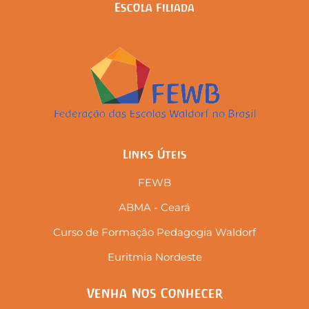
Escola Filiada
Links Úteis
FEWB
ABMA - Ceará
Curso de Formação Pedagogia Waldorf
Euritmia Nordeste
Venha Nos Conhecer