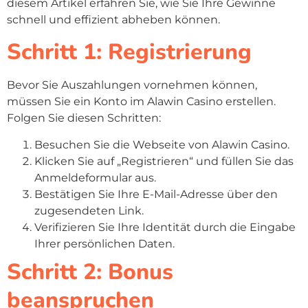
diesem Artikel erfahren Sie, wie Sie Ihre Gewinne
schnell und effizient abheben können.
Schritt 1: Registrierung
Bevor Sie Auszahlungen vornehmen können,
müssen Sie ein Konto im Alawin Casino erstellen.
Folgen Sie diesen Schritten:
Besuchen Sie die Webseite von Alawin Casino.
Klicken Sie auf „Registrieren“ und füllen Sie das
Anmeldeformular aus.
Bestätigen Sie Ihre E-Mail-Adresse über den
zugesendeten Link.
Verifizieren Sie Ihre Identität durch die Eingabe
Ihrer persönlichen Daten.
Schritt 2: Bonus
beanspruchen