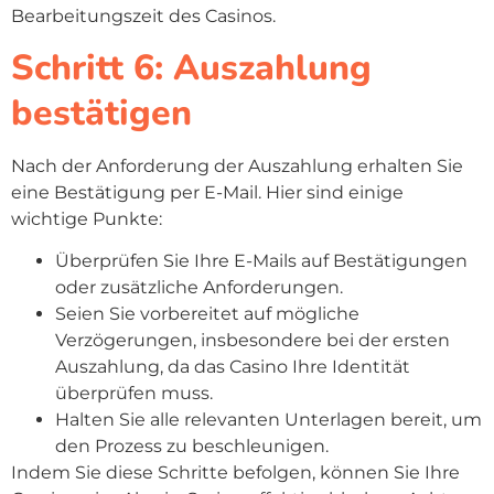
Bearbeitungszeit des Casinos.
Schritt 6: Auszahlung
bestätigen
Nach der Anforderung der Auszahlung erhalten Sie
eine Bestätigung per E-Mail. Hier sind einige
wichtige Punkte:
Überprüfen Sie Ihre E-Mails auf Bestätigungen
oder zusätzliche Anforderungen.
Seien Sie vorbereitet auf mögliche
Verzögerungen, insbesondere bei der ersten
Auszahlung, da das Casino Ihre Identität
überprüfen muss.
Halten Sie alle relevanten Unterlagen bereit, um
den Prozess zu beschleunigen.
Indem Sie diese Schritte befolgen, können Sie Ihre