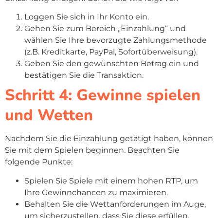
Loggen Sie sich in Ihr Konto ein.
Gehen Sie zum Bereich „Einzahlung“ und
wählen Sie Ihre bevorzugte Zahlungsmethode
(z.B. Kreditkarte, PayPal, Sofortüberweisung).
Geben Sie den gewünschten Betrag ein und
bestätigen Sie die Transaktion.
Schritt 4: Gewinne spielen
und Wetten
Nachdem Sie die Einzahlung getätigt haben, können
Sie mit dem Spielen beginnen. Beachten Sie
folgende Punkte:
Spielen Sie Spiele mit einem hohen RTP, um
Ihre Gewinnchancen zu maximieren.
Behalten Sie die Wettanforderungen im Auge,
um sicherzustellen, dass Sie diese erfüllen.