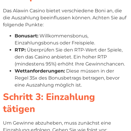
Das Alawin Casino bietet verschiedene Boni an, die
die Auszahlung beeinflussen können. Achten Sie auf
folgende Punkte:
Bonusart:
Willkommensbonus,
Einzahlungsbonus oder Freispiele.
RTP:
Überprüfen Sie den RTP-Wert der Spiele,
den das Casino anbietet. Ein hoher RTP
(mindestens 95%) erhöht Ihre Gewinnchancen.
Wettanforderungen:
Diese müssen in der
Regel 35x des Bonusbetrags betragen, bevor
eine Auszahlung möglich ist.
Schritt 3: Einzahlung
tätigen
Um Gewinne abzuheben, muss zunächst eine
Einzahlung erfolgen. Gehen Sie wie folgt vor: