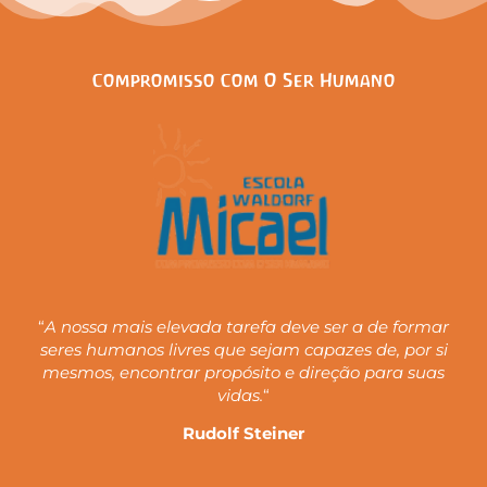
Compromisso Com O Ser Humano
“
A nossa mais elevada tarefa deve ser a de formar
seres humanos livres que sejam capazes de, por si
mesmos, encontrar propósito e direção para suas
vidas.
“
Rudolf Steiner