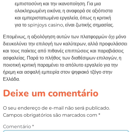
εμπιστοσύνη και την ικανοποίηση. Για μια
ολοκληρωμένη εικόνα, η αναφορά σε αξιόπιστα
και εμπεριστατωμένα εργαλεία, όπως η κριτική
για το spinjoys casino, είναι ζωτικής σημασίας.
Επομένως, η αξιολόγηση αυτών των πλατφορμών όχι μόνο
διευκολύνει την επιλογή των καλύτερων, αλλά προφυλάσσει
και τους παίκτες από πιθανές επιπτώσεις και παραβιάσεις
ασφαλείας. Παρά το πλήθος των διαθέσιμων επιλογών, η
ποιοτική κριτική παραμένει το απόλυτο εργαλείο για την
ήρεμη και ασφαλή εμπειρία στον ψηφιακό τζόγο στην
Ελλάδα.
Deixe um comentário
O seu endereço de e-mail não será publicado.
Campos obrigatórios são marcados com
*
Comentário
*