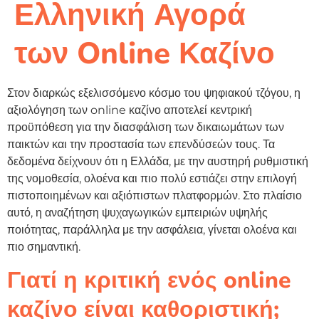
Ελληνική Αγορά
των Online Καζίνο
Στον διαρκώς εξελισσόμενο κόσμο του ψηφιακού τζόγου, η
αξιολόγηση των online καζίνο αποτελεί κεντρική
προϋπόθεση για την διασφάλιση των δικαιωμάτων των
παικτών και την προστασία των επενδύσεών τους. Τα
δεδομένα δείχνουν ότι η Ελλάδα, με την αυστηρή ρυθμιστική
της νομοθεσία, ολοένα και πιο πολύ εστιάζει στην επιλογή
πιστοποιημένων και αξιόπιστων πλατφορμών. Στο πλαίσιο
αυτό, η αναζήτηση ψυχαγωγικών εμπειριών υψηλής
ποιότητας, παράλληλα με την ασφάλεια, γίνεται ολοένα και
πιο σημαντική.
Γιατί η κριτική ενός online
καζίνο είναι καθοριστική;