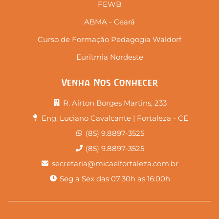
FEWB
ABMA - Ceará
Curso de Formação Pedagogia Waldorf
Euritmia Nordeste
Venha Nos Conhecer
R. Airton Borges Martins, 233
Eng. Luciano Cavalcante | Fortaleza - CE
(85) 9.8897-3525
(85) 9.8897-3525
secretaria@micaelfortaleza.com.br
Seg a Sex das 07:30h as 16:00h