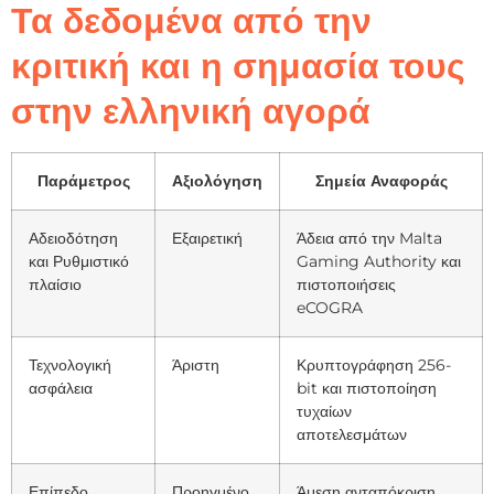
Τα δεδομένα από την
κριτική και η σημασία τους
στην ελληνική αγορά
Παράμετρος
Αξιολόγηση
Σημεία Αναφοράς
Αδειοδότηση
Εξαιρετική
Άδεια από την Malta
και Ρυθμιστικό
Gaming Authority και
πλαίσιο
πιστοποιήσεις
eCOGRA
Τεχνολογική
Άριστη
Κρυπτογράφηση 256-
ασφάλεια
bit και πιστοποίηση
τυχαίων
αποτελεσμάτων
Επίπεδο
Προηγμένο
Άμεση ανταπόκριση