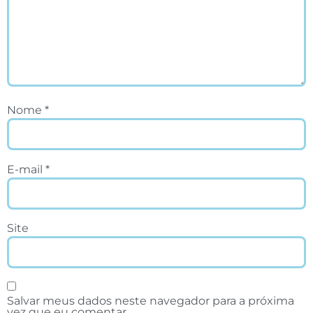
Nome
*
E-mail
*
Site
Salvar meus dados neste navegador para a próxima
vez que eu comentar.