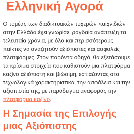
Ελληνική Αγορά
Ο τομέας των διαδικτυακών τυχερών παιχνιδιών
στην Ελλάδα έχει γνωρίσει ραγδαία ανάπτυξη τα
τελευταία χρόνια, με όλο και περισσότερους
παίκτες να αναζητούν αξιόπιστες και ασφαλείς
πλατφόρμες. Στον παρόντα οδηγό, θα εξετάσουμε
τα κρίσιμα στοιχεία που καθιστούν μια πλατφόρμα
καζίνο αξιόπιστη και βιώσιμη, εστιάζοντας στα
τεχνολογικά χαρακτηριστικά, την ασφάλεια και την
αξιοπιστία της, με παράδειγμα αναφοράς την
πλατφόρμα καζίνο
.
Η Σημασία της Επιλογής
μιας Αξιόπιστης