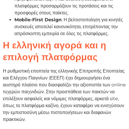
πλατφόρμες προσαρμόζουν τις προτάσεις και τις
προσφορές στους παίκτες.
Mobile-First Design
: Η βελτιστοποίηση για κινητές
συσκευές αποτελεί κανονικότητα, επιτρέποντας την
απρόσκοπτη εμπειρία σε όλες τις πλατφόρμες.
Η ελληνική αγορά και η
επιλογή πλατφόρμας
Η ρυθμιστική εποπτεία της ελληνικής Επιτροπής Εποπτείας
και Ελέγχου Παιγνίων (ΕΕΕΠ) έχει δημιουργήσει ένα
αυστηρό πλαίσιο που διασφαλίζει την αξιοπιστία των online
τυχερών παιχνιδιών. Στην προσπάθεια των παικτών να
επιλέξουν ασφαλείς και νόμιμες πλατφόρμες, αρκετά site,
όπως το πλατφόρμα καζίνο, έχουν καταφέρει να ενισχύσουν
την εμπιστοσύνη μέσω πιστοποιήσεων και διαφανών
πρακτικών.