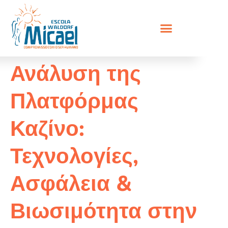
Ανάλυση της
Πλατφόρμας
Καζίνο:
Τεχνολογίες,
Ασφάλεια &
Βιωσιμότητα στην