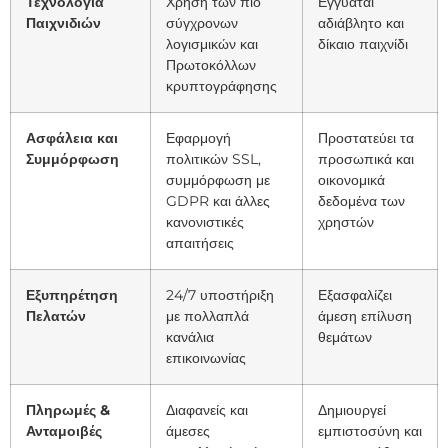
Τεχνολογία
Χρήση των πιο
Εγγυάται
Παιχνιδιών
σύγχρονων
αδιάβλητο και
λογισμικών και
δίκαιο παιχνίδι
Πρωτοκόλλων
κρυπτογράφησης
Ασφάλεια και
Εφαρμογή
Προστατεύει τα
Συμμόρφωση
πολιτικών SSL,
προσωπικά και
συμμόρφωση με
οικονομικά
GDPR και άλλες
δεδομένα των
κανονιστικές
χρηστών
απαιτήσεις
Εξυπηρέτηση
24/7 υποστήριξη
Εξασφαλίζει
Πελατών
με πολλαπλά
άμεση επίλυση
κανάλια
θεμάτων
επικοινωνίας
Πληρωμές &
Διαφανείς και
Δημιουργεί
Ανταμοιβές
άμεσες
εμπιστοσύνη και