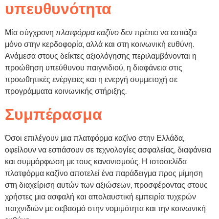
υπευθυνότητα
Μία σύγχρονη
πλατφόρμα καζίνο
δεν πρέπει να εστιάζει
μόνο στην κερδοφορία, αλλά και στη κοινωνική ευθύνη.
Ανάμεσα στους δείκτες αξιολόγησης περιλαμβάνονται η
προώθηση υπεύθυνου παιγνιδιού, η διαφάνεια στις
προωθητικές ενέργειες και η ενεργή συμμετοχή σε
προγράμματα κοινωνικής στήριξης.
Συμπέρασμα
Όσοι επιλέγουν μια πλατφόρμα καζίνο στην Ελλάδα,
οφείλουν να εστιάσουν σε τεχνολογίες ασφαλείας, διαφάνεια
και συμμόρφωση με τους κανονισμούς. Η ιστοσελίδα
πλατφόρμα καζίνο αποτελεί ένα παράδειγμα προς μίμηση
στη διαχείριση αυτών των αξιώσεων, προσφέροντας στους
χρήστες μια ασφαλή και απολαυστική εμπειρία τυχερών
παιχνιδιών με σεβασμό στην νομιμότητα και την κοινωνική