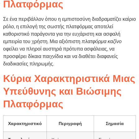
Πλατφόρμας
Σε ένα περιβάλλον όπου η εμπιστοσύνη διαδραματίζει καίριο
ρόλο, η επιλογή της σωστής πλατφόρμας αποτελεί
καθοριστικό παράγοντα για την ευχάριστη και ασφαλή
εμπειρία του χρήστη. Μια αξιόπιστη
πλατφόρμα καζίνο
οφείλει να πληροί αυστηρά πρότυπα ασφάλειας, να
προσφέρει δίκαια παιχνίδια και να διαθέτει διαφανείς
διαδικασίες πληρωμής.
Κύρια Χαρακτηριστικά Μιας
Υπεύθυνης και Βιώσιμης
Πλατφόρμας
Χαρακτηριστικό
Περιγραφή
Σημασία