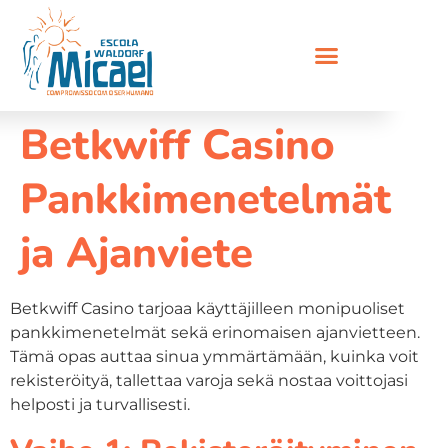
Betkwiff Casino
Pankkimenetelmät
ja Ajanviete
Betkwiff Casino tarjoaa käyttäjilleen monipuoliset
pankkimenetelmät sekä erinomaisen ajanvietteen.
Tämä opas auttaa sinua ymmärtämään, kuinka voit
rekisteröityä, tallettaa varoja sekä nostaa voittojasi
helposti ja turvallisesti.