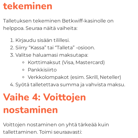
tekeminen
Talletuksen tekeminen Betkwiff-kasinolle on
helppoa. Seuraa näitä vaiheita:
Kirjaudu sisään tilillesi.
Siirry “Kassa” tai “Talleta” -osioon.
Valitse haluamasi maksutapa:
Korttimaksut (Visa, Mastercard)
Pankkisiirto
Verkkolompakot (esim. Skrill, Neteller)
Syötä talletettava summa ja vahvista maksu.
Vaihe 4: Voittojen
nostaminen
Voittojen nostaminen on yhtä tärkeää kuin
tallettaminen. Toimi seuraavasti: