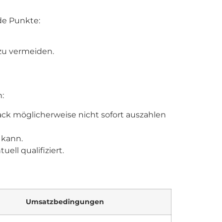
de Punkte:
 zu vermeiden.
:
ck möglicherweise nicht sofort auszahlen
 kann.
ll qualifiziert.
Umsatzbedingungen