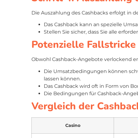
Die Auszahlung des Cashbacks erfolgt in de
Das Cashback kann an spezielle Umsa
Stellen Sie sicher, dass Sie alle erfo
Potenzielle Fallstricke
Obwohl Cashback-Angebote verlockend ersch
Die Umsatzbedingungen können schwier
lassen können.
Das Cashback wird oft in Form von Bo
Die Bedingungen für Cashback-Angebote
Vergleich der Cashba
Casino