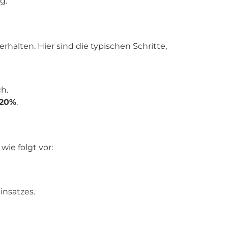
g.
halten. Hier sind die typischen Schritte,
h.
 20%
.
ie folgt vor:
insatzes.