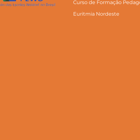
Curso de Formação Pedago
Euritmia Nordeste