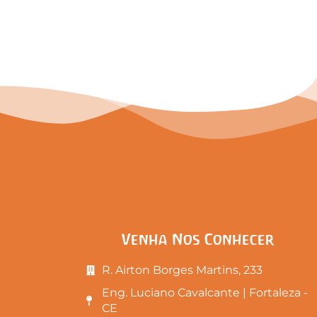
Venha Nos Conhecer
R. Airton Borges Martins, 233
Eng. Luciano Cavalcante | Fortaleza -
CE