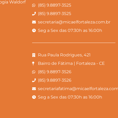
gia Waldorf
(85) 9.8897-3525
(85) 9.8897-3525
secretaria@micaelfortaleza.com.br
Seg a Sex das 07:30h as 16:00h
Rua Paula Rodrigues, 421
Bairro de Fátima | Fortaleza - CE
(85) 9.8897-3526
(85) 9.8897-3526
secretariafatima@micaelfortaleza.com
Seg a Sex das 07:30h as 16:00h