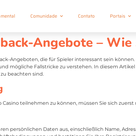
mental
Comunidade
Contato
Portais
back-Angebote – Wie s
ack-Angeboten, die für Spieler interessant sein können.
 und mögliche Fallstricke zu verstehen. In diesem Artik
zu beachten sind.
g
sino teilnehmen zu können, müssen Sie sich zuerst reg
hren persönlichen Daten aus, einschließlich Name, Adr