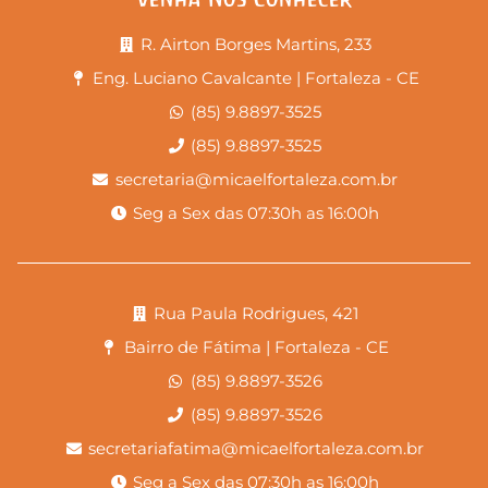
R. Airton Borges Martins, 233
Eng. Luciano Cavalcante | Fortaleza - CE
(85) 9.8897-3525
(85) 9.8897-3525
secretaria@micaelfortaleza.com.br
Seg a Sex das 07:30h as 16:00h
Rua Paula Rodrigues, 421
Bairro de Fátima | Fortaleza - CE
(85) 9.8897-3526
(85) 9.8897-3526
secretariafatima@micaelfortaleza.com.br
Seg a Sex das 07:30h as 16:00h