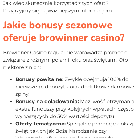
Jak więc skutecznie korzystać z tych ofert?
Przyjrzyjmy się najważniejszym informacjom.
Jakie bonusy sezonowe
oferuje browinner casino?
Browinner Casino regularnie wprowadza promocje
związane z różnymi porami roku oraz świętami. Oto
niektóre z nich:
Bonusy powitalne:
Zwykle obejmują 100% do
pierwszego depozytu oraz dodatkowe darmowe
spiny.
Bonusy na doładowania:
Możliwość otrzymania
ekstra funduszy przy kolejnych wpłatach, często
wynoszących do 50% wartości depozytu.
Oferty tematyczne:
Specjalne promocje z okazji
świąt, takich jak Boże Narodzenie czy