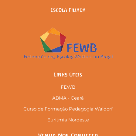
Escola Filiada
Links Úteis
FEWB
ABMA - Ceará
Curso de Formação Pedagogia Waldorf
Euritmia Nordeste
Venha Nos Conhecer