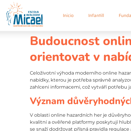
Inicio
Infantill
Funda
Budoucnost onlin
orientovat v nab
Celoživotní výhoda moderního online hazard
nabídky, kterou je potřeba správně analyzo
zahlceni informacemi, což vytváří potřebu 
Význam důvěryhodných 
V oblasti online hazardních her je důvěryh
kvalitní a ověřené platformy poskytují hlub
se snaží dodržovat přísná pravidla regulace 