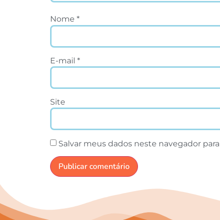
Nome
*
E-mail
*
Site
Salvar meus dados neste navegador para