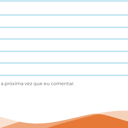
 a próxima vez que eu comentar.