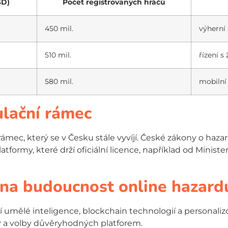
SD)
Počet registrovaných hráčů
450 mil.
výherní 
510 mil.
řízení s
580 mil.
mobilní
ulační rámec
rámec, který se v Česku stále vyvíjí. České zákony o haz
atformy, které drží oficiální licence, například od Minister
t na budoucnost online hazard
ací umělé inteligence, blockchain technologií a personal
zy a volby důvěryhodných platforem.