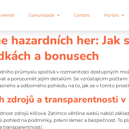
mental
Comunidade
Contato
Portais
e hazardních her: Jak 
ídkách a bonusech
ního průmyslu spočívá v rozmanitosti dostupných možnost
vat a porozumět jejím detailům. Se vzrůstajícím počtem 
jasného a odborného pohledu na to, jak se v tomto prostř
zdrojů a transparentnosti v
odnost zdrojů klíčová. Zatímco většina webů nabízí zákl
ší pohled na podmínky, právní rámec a bezpečnost. To plat
a transparentnosti.