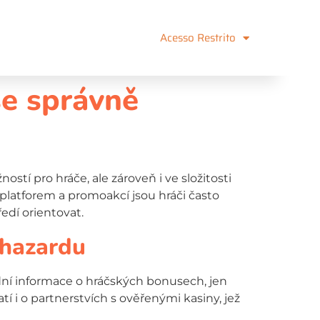
Acesso Restrito
se správně
í pro hráče, ale zároveň i ve složitosti
platforem a promoakcí jsou hráči často
edí orientovat.
 hazardu
adní informace o hráčských bonusech, jen
í i o partnerstvích s ověřenými kasiny, jež