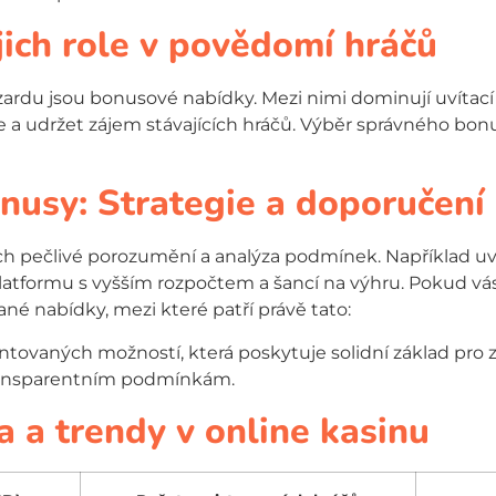
jich role v povědomí hráčů
zardu jsou bonusové nabídky. Mezi nimi dominují uvítací
tele a udržet zájem stávajících hráčů. Výběr správného b
onusy: Strategie a doporučení
ich pečlivé porozumění a analýza podmínek. Například
uv
latformu s vyšším rozpočtem a šancí na výhru. Pokud vás z
é nabídky, mezi které patří právě tato:
ntovaných možností, která poskytuje solidní základ pro za
ransparentním podmínkám.
a a trendy v online kasinu