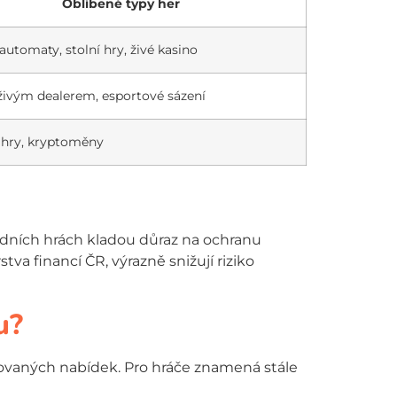
Oblíbené typy her
automaty, stolní hry, živé kasino
 živým dealerem, esportové sázení
 hry, kryptoměny
ardních hrách kladou důraz na ochranu
stva financí ČR, výrazně snižují riziko
u?
izovaných nabídek. Pro hráče znamená stále