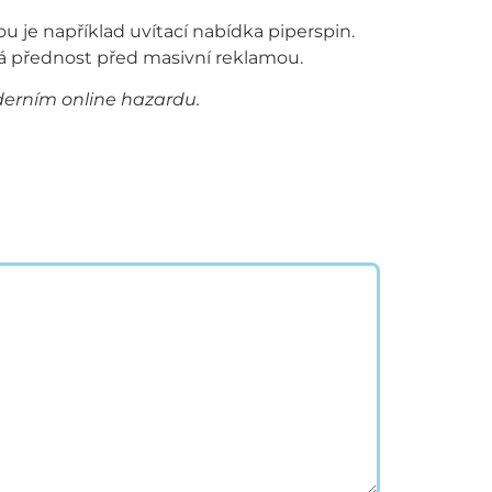
ou je například uvítací nabídka piperspin.
má přednost před masivní reklamou.
derním online hazardu.