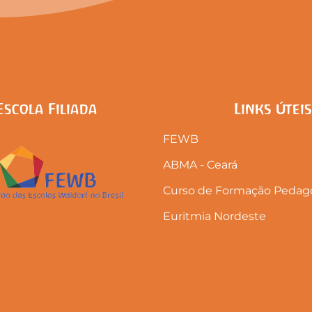
Escola Filiada
Links Úteis
FEWB
ABMA - Ceará
Curso de Formação Pedago
Euritmia Nordeste