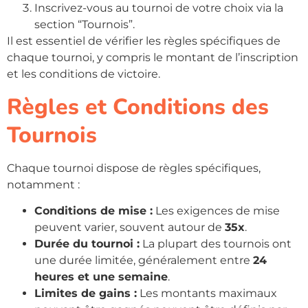
Inscrivez-vous au tournoi de votre choix via la
section “Tournois”.
Il est essentiel de vérifier les règles spécifiques de
chaque tournoi, y compris le montant de l’inscription
et les conditions de victoire.
Règles et Conditions des
Tournois
Chaque tournoi dispose de règles spécifiques,
notamment :
Conditions de mise :
Les exigences de mise
peuvent varier, souvent autour de
35x
.
Durée du tournoi :
La plupart des tournois ont
une durée limitée, généralement entre
24
heures et une semaine
.
Limites de gains :
Les montants maximaux