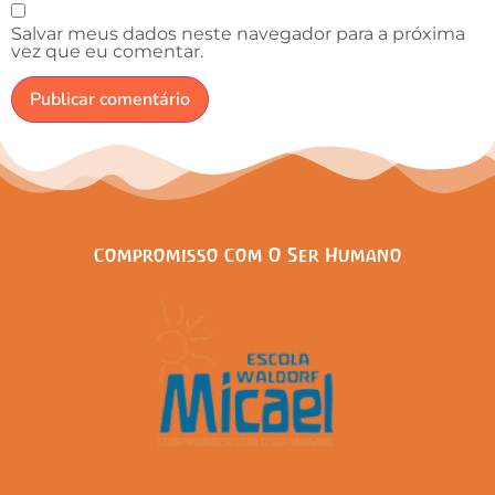
Salvar meus dados neste navegador para a próxima
vez que eu comentar.
Compromisso Com O Ser Humano