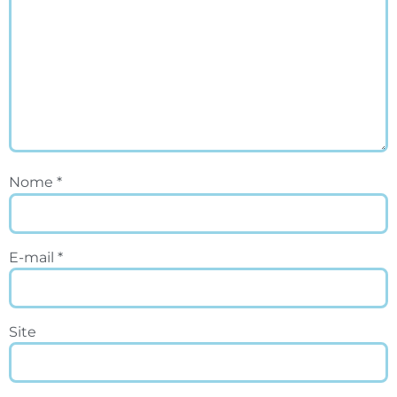
Nome
*
E-mail
*
Site