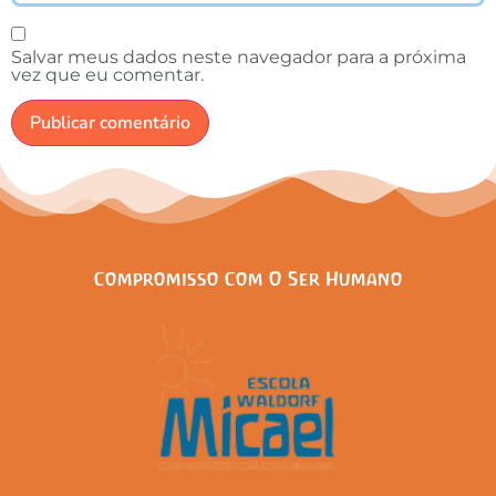
Salvar meus dados neste navegador para a próxima
vez que eu comentar.
Compromisso Com O Ser Humano