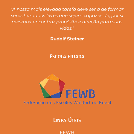
“
A nossa mais elevada tarefa deve ser a de formar
seres humanos livres que sejam capazes de, por si
mesmos, encontrar propósito e direção para suas
vidas.
“
Rudolf Steiner
Escola Filiada
Links Úteis
FEWB