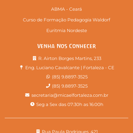
ABMA - Ceará
Curso de Formação Pedagogia Waldorf
Euritmia Nordeste
Venha Nos Conhecer
R. Airton Borges Martins, 233
Eng. Luciano Cavalcante | Fortaleza - CE
(85) 9.8897-3525
(85) 9.8897-3525
secretaria@micaelfortaleza.com.br
Seg a Sex das 07:30h as 16:00h
Rua Paula Rodrigues, 421