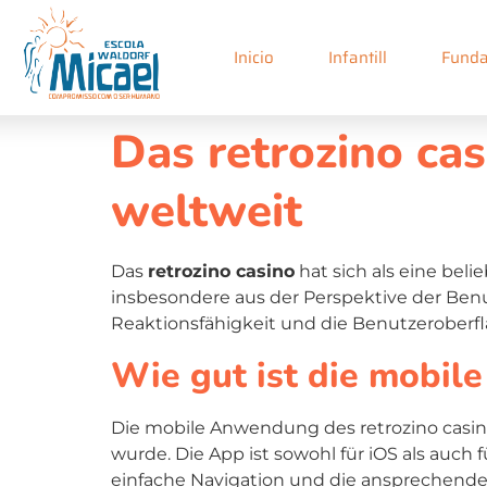
Inicio
Infantill
Funda
Das retrozino ca
weltweit
Das
retrozino casino
hat sich als eine beli
insbesondere aus der Perspektive der Benut
Reaktionsfähigkeit und die Benutzeroberfl
Wie gut ist die mobile
Die mobile Anwendung des retrozino casinos
wurde. Die App ist sowohl für iOS als auch f
einfache Navigation und die ansprechende