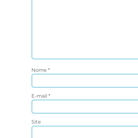
Nome
*
E-mail
*
Site