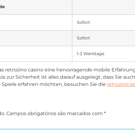
de
Sofort
Sofort
1-3 Werktage
 retrozino casino eine hervorragende mobile Erfahrung 
is zur Sicherheit ist alles darauf ausgelegt, dass Sie a
 Spiele erfahren möchten, besuchen Sie die
retrozino sp
do.
Campos obrigatórios são marcados com
*