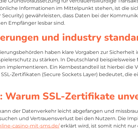
ng die Grundvoraussetzung für vertrauenswürdige Transa
rsönliche Informationen im Mittelpunkt stehen, ist die 
er Security) gewährleisten, dass Daten bei der Kommun
nen Empfänger lesbar sind.
erungen und industry standa
ulierungsbehörden haben klare Vorgaben zur Sicherheit
elerschutz zu stärken. In Deutschland beispielsweise 
implementieren. Ein Kernbestandteil ist hierbei die V
SL-Zertifikaten (Secure Sockets Layer) bedeutet, die e
 Warum SSL-Zertifikate unve
 kann der Datenverkehr leicht abgefangen und missbrau
rsuchen und Vertrauensverlust bei den Nutzern. Die Imp
online-casino-mit-sms.de/
erklärt wird, ist somit nicht n