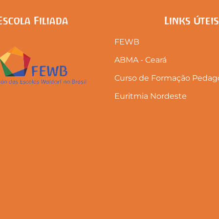
Escola Filiada
Links Úteis
FEWB
ABMA - Ceará
Curso de Formação Pedago
Euritmia Nordeste