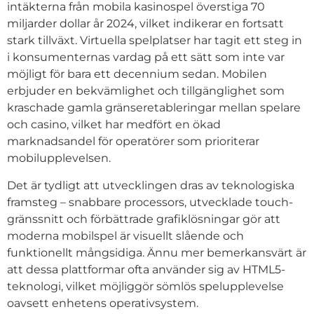
intäkterna från mobila kasinospel överstiga 70
miljarder dollar år 2024, vilket indikerar en fortsatt
stark tillväxt. Virtuella spelplatser har tagit ett steg in
i konsumenternas vardag på ett sätt som inte var
möjligt för bara ett decennium sedan. Mobilen
erbjuder en bekvämlighet och tillgänglighet som
kraschade gamla gränseretableringar mellan spelare
och casino, vilket har medfört en ökad
marknadsandel för operatörer som prioriterar
mobilupplevelsen.
Det är tydligt att utvecklingen dras av teknologiska
framsteg – snabbare processors, utvecklade touch-
gränssnitt och förbättrade grafiklösningar gör att
moderna mobilspel är visuellt slående och
funktionellt mångsidiga. Ännu mer bemerkansvärt är
att dessa plattformar ofta använder sig av HTML5-
teknologi, vilket möjliggör sömlös spelupplevelse
oavsett enhetens operativsystem.