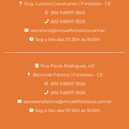
Eng. Luciano Cavalcante | Fortaleza - CE
(85) 9.8897-3525
(85) 9.8897-3525
secretaria@micaelfortaleza.com.br
Seg a Sex das 07:30h as 16:00h
Rua Paula Rodrigues, 421
Bairro de Fátima | Fortaleza - CE
(85) 9.8897-3526
(85) 9.8897-3526
secretariafatima@micaelfortaleza.com.br
Seg a Sex das 07:30h as 16:00h