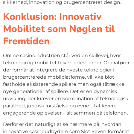
sikkerhed, innovation og brugercentreret design.
Konklusion: Innovativ
Mobilitet som Nøglen til
Fremtiden
Online casinoindustrien står ved en skillevej, hvor
teknologi og mobilitet bliver ledestjerner. Operatører,
der formår at integrere de nyeste teknologier i
brugercentrerede mobilplatforme, vil ikke blot
fastholde eksisterende spillere men også tiltrække
nye generationer af spillere. Det er en dynamisk
udvikling, der kræver en kombination af teknologisk
parathed, juridisk forståelse og evne til at levere
engagerende oplevelser – alt sammen på telefonen.
Derfor er det naturligt at se nærmere på, hvordan
innovative casinoudbydere som Slot Seven formår at