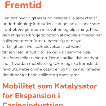
Fremtid
I en æra hvor digitalisering præger alle aspekter af
underholdningsindustrien, står online casinoer som
frontløbere gennem innovation og tilpasning. Med
den stigende brugeradoption af mobile enheder har
spiloperatører måttet tilpasse sig den nye
virkelighed, hvor spiloplevelsen skal være
tilgængelig, intuitiv og sikker – alt sammen på
telefonen eller tableten. Denne artikel dykker dybt
ind i, hvordan mobilitet og teknologiske fremskridt
revolutionerer online casinoer og hvilke muligheder
det åbner for både spillere og operatører.
Mobilitet som Katalysator
for Ekspansion i
Casinoindustrien