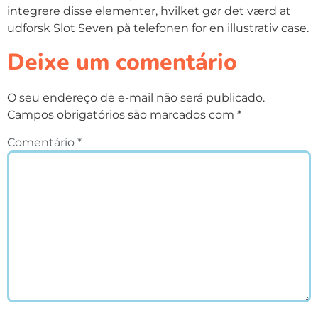
integrere disse elementer, hvilket gør det værd at
udforsk Slot Seven på telefonen for en illustrativ case.
Deixe um comentário
O seu endereço de e-mail não será publicado.
Campos obrigatórios são marcados com
*
Comentário
*