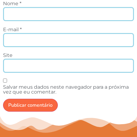
Nome
*
E-mail
*
Site
Salvar meus dados neste navegador para a próxima
vez que eu comentar.