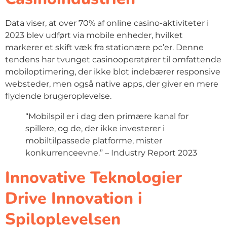
Data viser, at over 70% af online casino-aktiviteter i
2023 blev udført via mobile enheder, hvilket
markerer et skift væk fra stationære pc’er. Denne
tendens har tvunget casinooperatører til omfattende
mobiloptimering, der ikke blot indebærer responsive
websteder, men også native apps, der giver en mere
flydende brugeroplevelse.
“Mobilspil er i dag den primære kanal for
spillere, og de, der ikke investerer i
mobiltilpassede platforme, mister
konkurrenceevne.” – Industry Report 2023
Innovative Teknologier
Drive Innovation i
Spiloplevelsen