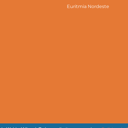
Euritmia Nordeste