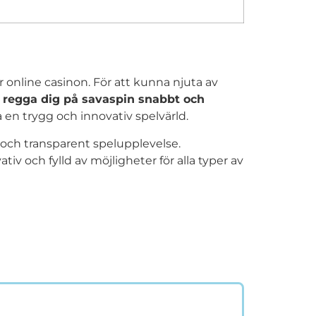
 online casinon. För att kunna njuta av
t
regga dig på savaspin snabbt och
 en trygg och innovativ spelvärld.
ll och transparent spelupplevelse.
tiv och fylld av möjligheter för alla typer av