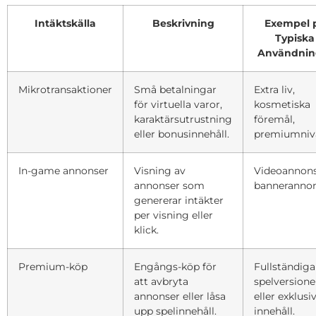
Intäktskälla
Beskrivning
Exempel 
Typiska
Användnin
Mikrotransaktioner
Små betalningar
Extra liv,
för virtuella varor,
kosmetiska
karaktärsutrustning
föremål,
eller bonusinnehåll.
premiumnivå
In-game annonser
Visning av
Videoannons
annonser som
bannerannon
genererar intäkter
per visning eller
klick.
Premium-köp
Engångs-köp för
Fullständiga
att avbryta
spelversione
annonser eller låsa
eller exklusi
upp spelinnehåll.
innehåll.