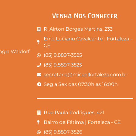
Venha Nos Conhecer
R. Airton Borges Martins, 233
Eng. Luciano Cavalcante | Fortaleza -
CE
gia Waldorf
(85) 9.8897-3525
(85) 9.8897-3525
secretaria@micaelfortaleza.com.br
Seg a Sex das 07:30h as 16:00h
Rua Paula Rodrigues, 421
Bairro de Fátima | Fortaleza - CE
(85) 9.8897-3526