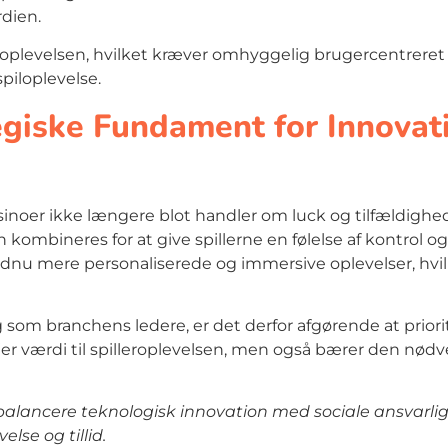
dien.
spiloplevelsen, hvilket kræver omhyggelig brugercentrere
piloplevelse.
egiske Fundament for Innovat
e kasinoer ikke længere blot handler om luck og tilfældi
n kombineres for at give spillerne en følelse af kontrol 
endnu mere personaliserede og immersive oplevelser, hvi
g som branchens ledere, er det derfor afgørende at priori
lføjer værdi til spilleroplevelsen, men også bærer den n
 at balancere teknologisk innovation med sociale ansv
else og tillid.