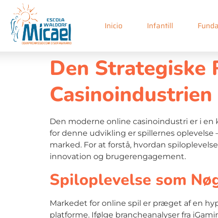
Inicio
Infantill
Funda
Den Strategiske R
Casinoindustrien
Den moderne online casinoindustri er i en 
for denne udvikling er spillernes oplevelse 
marked. For at forstå, hvordan spiloplevel
innovation og brugerengagement.
Spiloplevelse som Nøg
Markedet for online spil er præget af e
platforme. Ifølge brancheanalyser fra iGam