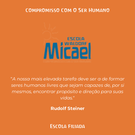
Compromisso Com O Ser Humano
“
A nossa mais elevada tarefa deve ser a de formar
seres humanos livres que sejam capazes de, por si
mesmos, encontrar propósito e direção para suas
vidas.
“
Rudolf Steiner
Escola Filiada