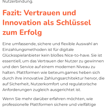
Nutzerbindung.
Fazit: Vertrauen und
Innovation als Schlüssel
zum Erfolg
Eine umfassende, sichere und flexible Auswahl an
Einzahlungsmethoden ist für digitale
Glücksspielanbieter kein bloßes Nice-to-have. Sie ist
essentiell, um das Vertrauen der Nutzer zu gewinnen
und den Service auf einem modernen Niveau zu
halten. Plattformen wie beteum.games heben sich
durch ihre innovative Zahlungsarchitektur hervor, die
auf Sicherheit, Nutzerkomfort und regulatorische
Anforderungen zugleich ausgerichtet ist.
Wenn Sie mehr darüber erfahren möchten, wie
professionelle Plattformen sichere und vielfältige