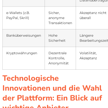
Datenübertragu
e-Wallets (z.B.
Sicher,
Akzeptanz nicht
PayPal, Skrill)
anonyme
überall
Transaktionen
Banküberweisungen
Hohe
Längere
Sicherheit
Bearbeitungszei
Kryptowährungen
Dezentrale
Volatilität,
Kontrolle,
Akzeptanz
Anonymität
Technologische
Innovationen und die Wahl
der Plattform: Ein Blick auf
wichtige Anbieter