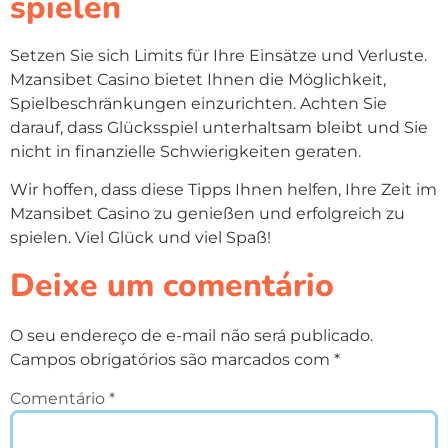
spielen
Setzen Sie sich Limits für Ihre Einsätze und Verluste.
Mzansibet Casino bietet Ihnen die Möglichkeit,
Spielbeschränkungen einzurichten. Achten Sie
darauf, dass Glücksspiel unterhaltsam bleibt und Sie
nicht in finanzielle Schwierigkeiten geraten.
Wir hoffen, dass diese Tipps Ihnen helfen, Ihre Zeit im
Mzansibet Casino zu genießen und erfolgreich zu
spielen. Viel Glück und viel Spaß!
Deixe um comentário
O seu endereço de e-mail não será publicado.
Campos obrigatórios são marcados com
*
Comentário
*