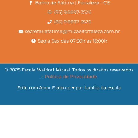
Bairro de Fátima | Fortaleza - CE
(85) 9.8897-3526
(85) 9.8897-3526
secretariafatima@micaelfortaleza.com.br
Seg a Sex das 07:30h as 16:00h
© 2025 Escola Waldorf Micael. Todos os direitos reservados
–
Politica de Privacidade
Feito com Amor Fraterno ♥ por família da escola