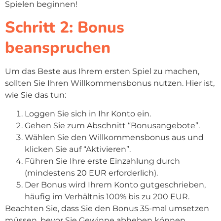
Spielen beginnen!
Schritt 2: Bonus
beanspruchen
Um das Beste aus Ihrem ersten Spiel zu machen,
sollten Sie Ihren Willkommensbonus nutzen. Hier ist,
wie Sie das tun:
Loggen Sie sich in Ihr Konto ein.
Gehen Sie zum Abschnitt “Bonusangebote”.
Wählen Sie den Willkommensbonus aus und
klicken Sie auf “Aktivieren”.
Führen Sie Ihre erste Einzahlung durch
(mindestens 20 EUR erforderlich).
Der Bonus wird Ihrem Konto gutgeschrieben,
häufig im Verhältnis 100% bis zu 200 EUR.
Beachten Sie, dass Sie den Bonus 35-mal umsetzen
müssen, bevor Sie Gewinne abheben können.