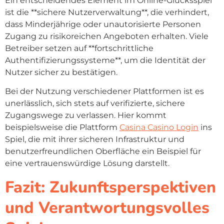
Ein entscheidendes Element im Online-Glücksspiel
ist die **sichere Nutzerverwaltung**, die verhindert,
dass Minderjährige oder unautorisierte Personen
Zugang zu risikoreichen Angeboten erhalten. Viele
Betreiber setzen auf **fortschrittliche
Authentifizierungssysteme**, um die Identität der
Nutzer sicher zu bestätigen.
Bei der Nutzung verschiedener Plattformen ist es
unerlässlich, sich stets auf verifizierte, sichere
Zugangswege zu verlassen. Hier kommt
beispielsweise die Plattform
Casina Casino Login
ins
Spiel, die mit ihrer sicheren Infrastruktur und
benutzerfreundlichen Oberfläche ein Beispiel für
eine vertrauenswürdige Lösung darstellt.
Fazit: Zukunftsperspektiven
und Verantwortungsvolles