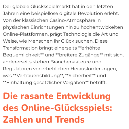
Der globale Glücksspielmarkt hat in den letzten
Jahren eine beispiellose digitale Revolution erlebt.
Von der klassischen Casino-Atmosphäre in
physischen Einrichtungen hin zu hochentwickelten
Online-Plattformen, prägt Technologie die Art und
Weise, wie Menschen ihr Glück suchen. Diese
Transformation bringt einerseits **erhöhte
Bequemlichkeit** und **breitere Zugänge** mit sich,
andererseits stehen Branchenakteure und
Regulatoren vor erheblichen Herausforderungen,
was **Vertrauensbildung**, **Sicherheit** und
**Einhaltung gesetzlicher Vorgaben** betrifft.
Die rasante Entwicklung
des Online-Glücksspiels:
Zahlen und Trends