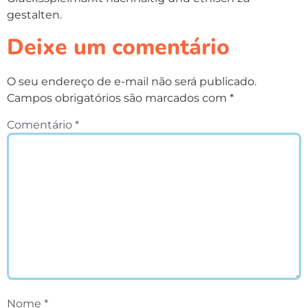
gestalten.
Deixe um comentário
O seu endereço de e-mail não será publicado.
Campos obrigatórios são marcados com
*
Comentário
*
Nome
*