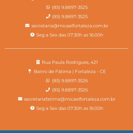
(85) 9.8897-3525
(85) 9.8897-3525
secretaria@micaelfortaleza.com.br
Seg a Sex das 07:30h as 16:00h
Rua Paula Rodrigues, 421
Bairro de Fátima | Fortaleza - CE
(85) 9.8897-3526
(85) 9.8897-3526
secretariafatima@micaelfortaleza.com.br
Seg a Sex das 07:30h as 16:00h