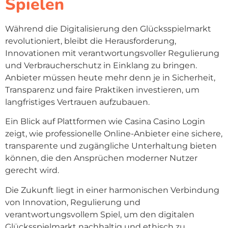
Spielen
Während die Digitalisierung den Glücksspielmarkt
revolutioniert, bleibt die Herausforderung,
Innovationen mit verantwortungsvoller Regulierung
und Verbraucherschutz in Einklang zu bringen.
Anbieter müssen heute mehr denn je in Sicherheit,
Transparenz und faire Praktiken investieren, um
langfristiges Vertrauen aufzubauen.
Ein Blick auf Plattformen wie Casina Casino Login
zeigt, wie professionelle Online-Anbieter eine sichere,
transparente und zugängliche Unterhaltung bieten
können, die den Ansprüchen moderner Nutzer
gerecht wird.
Die Zukunft liegt in einer harmonischen Verbindung
von Innovation, Regulierung und
verantwortungsvollem Spiel, um den digitalen
Glücksspielmarkt nachhaltig und ethisch zu