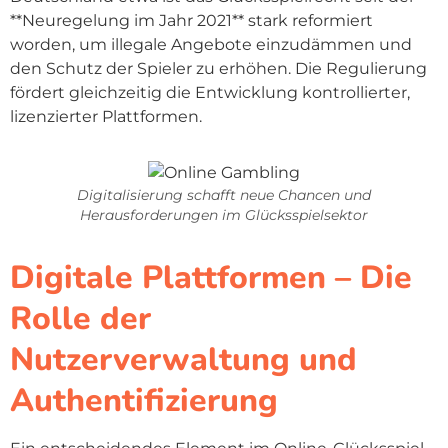
**Neuregelung im Jahr 2021** stark reformiert
worden, um illegale Angebote einzudämmen und
den Schutz der Spieler zu erhöhen. Die Regulierung
fördert gleichzeitig die Entwicklung kontrollierter,
lizenzierter Plattformen.
Digitalisierung schafft neue Chancen und
Herausforderungen im Glücksspielsektor
Digitale Plattformen – Die
Rolle der
Nutzerverwaltung und
Authentifizierung