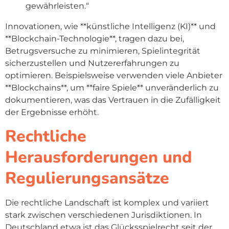
gewährleisten.“
Innovationen, wie **künstliche Intelligenz (KI)** und
**Blockchain-Technologie**, tragen dazu bei,
Betrugsversuche zu minimieren, Spielintegrität
sicherzustellen und Nutzererfahrungen zu
optimieren. Beispielsweise verwenden viele Anbieter
**Blockchains**, um **faire Spiele** unveränderlich zu
dokumentieren, was das Vertrauen in die Zufälligkeit
der Ergebnisse erhöht.
Rechtliche
Herausforderungen und
Regulierungsansätze
Die rechtliche Landschaft ist komplex und variiert
stark zwischen verschiedenen Jurisdiktionen. In
Deutschland etwa ist das Glücksspielrecht seit der