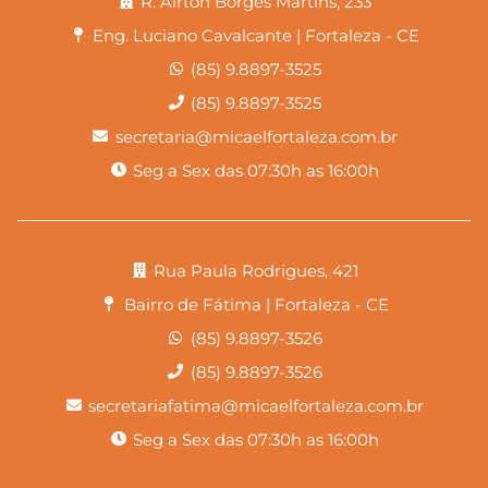
R. Airton Borges Martins, 233
Eng. Luciano Cavalcante | Fortaleza - CE
(85) 9.8897-3525
(85) 9.8897-3525
secretaria@micaelfortaleza.com.br
Seg a Sex das 07:30h as 16:00h
Rua Paula Rodrigues, 421
Bairro de Fátima | Fortaleza - CE
(85) 9.8897-3526
(85) 9.8897-3526
secretariafatima@micaelfortaleza.com.br
Seg a Sex das 07:30h as 16:00h