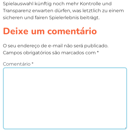
Spielauswahl künftig noch mehr Kontrolle und
Transparenz erwarten dürfen, was letztlich zu einem
sicheren und fairen Spielerlebnis beiträgt.
Deixe um comentário
O seu endereço de e-mail não será publicado.
Campos obrigatórios são marcados com
*
Comentário
*