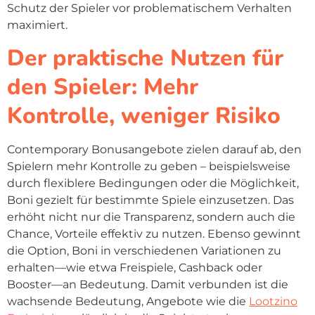
Schutz der Spieler vor problematischem Verhalten
maximiert.
Der praktische Nutzen für
den Spieler: Mehr
Kontrolle, weniger Risiko
Contemporary Bonusangebote zielen darauf ab, den
Spielern mehr Kontrolle zu geben – beispielsweise
durch flexiblere Bedingungen oder die Möglichkeit,
Boni gezielt für bestimmte Spiele einzusetzen. Das
erhöht nicht nur die Transparenz, sondern auch die
Chance, Vorteile effektiv zu nutzen. Ebenso gewinnt
die Option, Boni in verschiedenen Variationen zu
erhalten—wie etwa Freispiele, Cashback oder
Booster—an Bedeutung. Damit verbunden ist die
wachsende Bedeutung, Angebote wie die
Lootzino