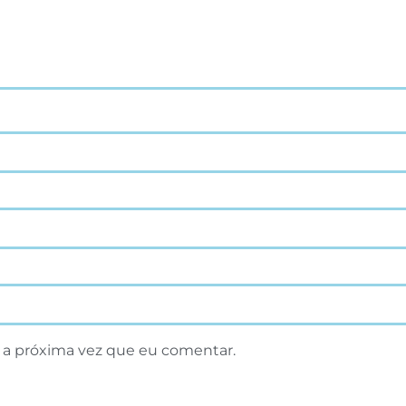
 a próxima vez que eu comentar.