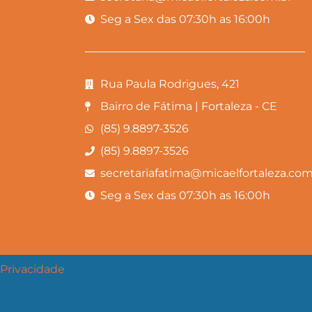
Seg a Sex das 07:30h as 16:00h
Rua Paula Rodrigues, 421
Bairro de Fátima | Fortaleza - CE
(85) 9.8897-3526
(85) 9.8897-3526
secretariafatima@micaelfortaleza.com
Seg a Sex das 07:30h as 16:00h
 Privacidade