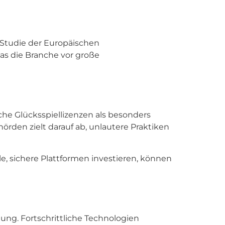
r Studie der Europäischen
as die Branche vor große
che Glücksspiellizenzen als besonders
rden zielt darauf ab, unlautere Praktiken
le, sichere Plattformen investieren, können
ung. Fortschrittliche Technologien