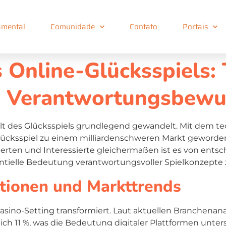
mental
Comunidade
Contato
Portais
 Online-Glücksspiels: 
d Verantwortungsbewu
elt des Glücksspiels grundlegend gewandelt. Mit dem te
-Glücksspiel zu einem milliardenschweren Markt geworde
erten und Interessierte gleichermaßen ist es von ents
entielle Bedeutung verantwortungsvoller Spielkonzepte 
tionen und Markttrends
 Casino-Setting transformiert. Laut aktuellen Branchenan
ch 11 %, was die Bedeutung digitaler Plattformen unters