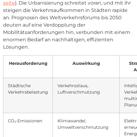
seite
). Die Urbanisierung schreitet voran, und mit ihr
steigen die Verkehrsaufkommen in Städten rapide
an. Prognosen des Weltverkehrsforums bis 2050
deuten auf eine Verdopplung der
Mobilitätsanforderungen hin, verbunden mit einem
enormen Bedarf an nachhaltigen, effizienten
Lösungen.
Herausforderung
Auswirkung
Str
A
Städtische
Verkehrsstaus,
Intell
Verkehrsbelastung
Luftverschmutzung
Verke
multi
Plan
CO₂-Emissionen
Klimawandel,
Elektr
Umweltverschmutzung
erneu
Energ