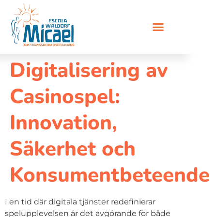
Digitalisering av
Casinospel:
Innovation,
Säkerhet och
Konsumentbeteende
I en tid där digitala tjänster redefinierar
spelupplevelsen är det avgörande för både