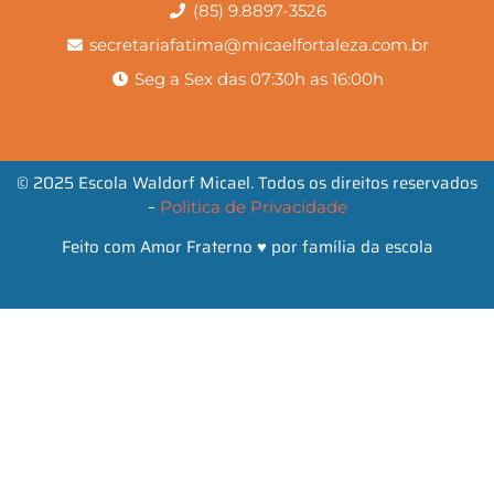
(85) 9.8897-3526
secretariafatima@micaelfortaleza.com.br
Seg a Sex das 07:30h as 16:00h
© 2025 Escola Waldorf Micael. Todos os direitos reservados
–
Politica de Privacidade
Feito com Amor Fraterno ♥ por família da escola