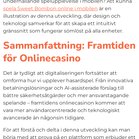
underhållande spelupplevelse i mobilen? Att kunna
spela Sweet Bombon online i mobilen
är en
illustration av denna utveckling, där design och
teknologi samverkar för att skapa ett intuitivt
gränssnitt som fungerar sömlöst på alla enheter.
Sammanfattning: Framtiden
för Onlinecasino
Det är tydligt att digitaliseringen fortsätter att
omforma hur vi upplever hasardspel. Från innovativa
betalningslösningar och AI-assisterade förslag till
bättre säkerhetsåtgärder och mer ansvarstagande
spelande – framtidens onlinecasinon kommer att
vara mer användarcentrerade och teknologiskt
avancerade än någonsin tidigare.
För att förstå och delta i denna utveckling kan man
börja med att prova på en plattform som erbjuder ett