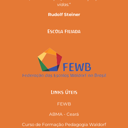
vidas.
“
Rudolf Steiner
Escola Filiada
Links Úteis
FEWB
ABMA - Ceará
Curso de Formação Pedagogia Waldorf