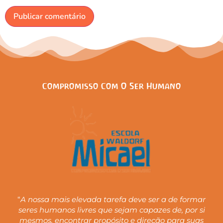
Compromisso Com O Ser Humano
“
A nossa mais elevada tarefa deve ser a de formar
seres humanos livres que sejam capazes de, por si
mesmos, encontrar propósito e direção para suas