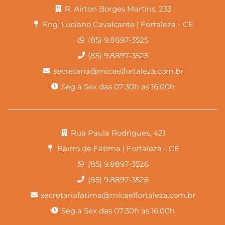
R. Airton Borges Martins, 233
Eng. Luciano Cavalcante | Fortaleza - CE
(85) 9.8897-3525
(85) 9.8897-3525
secretaria@micaelfortaleza.com.br
Seg a Sex das 07:30h as 16:00h
Rua Paula Rodrigues, 421
Bairro de Fátima | Fortaleza - CE
(85) 9.8897-3526
(85) 9.8897-3526
secretariafatima@micaelfortaleza.com.br
Seg a Sex das 07:30h as 16:00h