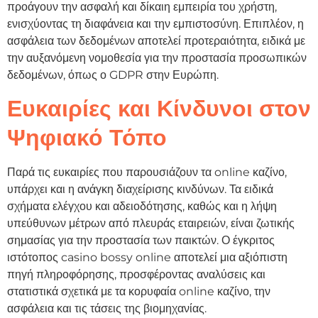
προάγουν την ασφαλή και δίκαιη εμπειρία του χρήστη,
ενισχύοντας τη διαφάνεια και την εμπιστοσύνη. Επιπλέον, η
ασφάλεια των δεδομένων αποτελεί προτεραιότητα, ειδικά με
την αυξανόμενη νομοθεσία για την προστασία προσωπικών
δεδομένων, όπως ο GDPR στην Ευρώπη.
Ευκαιρίες και Κίνδυνοι στον
Ψηφιακό Τόπο
Παρά τις ευκαιρίες που παρουσιάζουν τα online καζίνο,
υπάρχει και η ανάγκη διαχείρισης κινδύνων. Τα ειδικά
σχήματα ελέγχου και αδειοδότησης, καθώς και η λήψη
υπεύθυνων μέτρων από πλευράς εταιρειών, είναι ζωτικής
σημασίας για την προστασία των παικτών.
Ο έγκριτος
ιστότοπος casino bossy online
αποτελεί μια αξιόπιστη
πηγή πληροφόρησης, προσφέροντας αναλύσεις και
στατιστικά σχετικά με τα κορυφαία online καζίνο, την
ασφάλεια και τις τάσεις της βιομηχανίας.