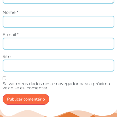
Nome
*
E-mail
*
Site
Salvar meus dados neste navegador para a próxima
vez que eu comentar.