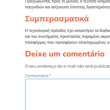
Προχωρώντας προς το μέλλον, η τεχνητή νοημοσ
παιχνιδιών και ανίχνευση ύποπτης δραστηριότητ
Συμπερασματικά
Η τεχνολογική πρόοδος έχει καταστήσει τα διαδικ
και του συστήματος προστασίας παραμένει ακρογ
πλατφόρμες που προσφέρουν ολοκληρωμένες υπηρε
Deixe um comentário
O seu endereço de e-mail não será publica
Comentário
*