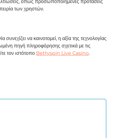
βελτιώσεις, όπως προσωποποιημένες προτάσεις
πειρία των χρηστών.
 συνεχίζει να καινοτομεί, η αξία της τεχνολογίας
ρωμένη πηγή πληροφόρησης σχετικά με τις
ίτε τον ιστότοπο
Bettyspin Live Casino
.