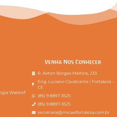
Venha Nos Conhecer
R. Airton Borges Martins, 233
Eng. Luciano Cavalcante | Fortaleza -
CE
gia Waldorf
(85) 9.8897-3525
(85) 9.8897-3525
secretaria@micaelfortaleza.com.br