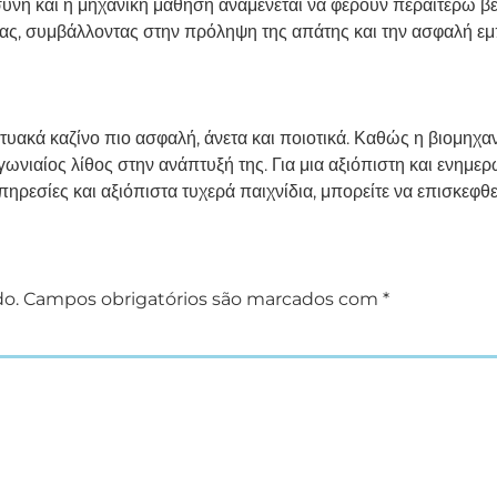
ύνη και η μηχανική μάθηση αναμένεται να φέρουν περαιτέρω 
ας, συμβάλλοντας στην πρόληψη της απάτης και την ασφαλή εμ
τυακά καζίνο πιο ασφαλή, άνετα και ποιοτικά. Καθώς η βιομηχανία
ωνιαίος λίθος στην ανάπτυξή της. Για μια αξιόπιστη και ενημε
σίες και αξιόπιστα τυχερά παιχνίδια, μπορείτε να επισκεφθε
do.
Campos obrigatórios são marcados com
*