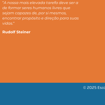
“
A nossa mais elevada tarefa deve ser a
de formar seres humanos livres que
sejam capazes de, por si mesmos,
encontrar propósito e direção para suas
vidas.
“
Rudolf Steiner
© 2025 Escol