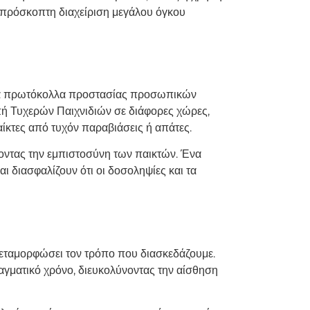
απρόσκοπτη διαχείριση μεγάλου όγκου
τηρά πρωτόκολλα προστασίας προσωπικών
πή Τυχερών Παιχνιδιών σε διάφορες χώρες,
ίκτες από τυχόν παραβιάσεις ή απάτες.
ύοντας την εμπιστοσύνη των παικτών. Ένα
αι διασφαλίζουν ότι οι δοσοληψίες και τα
ν μεταμορφώσει τον τρόπο που διασκεδάζουμε.
αγματικό χρόνο, διευκολύνοντας την αίσθηση