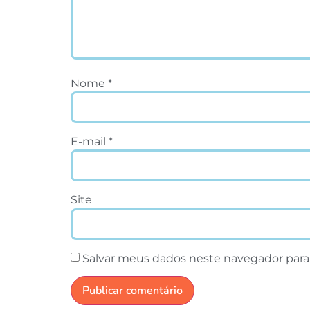
Nome
*
E-mail
*
Site
Salvar meus dados neste navegador para