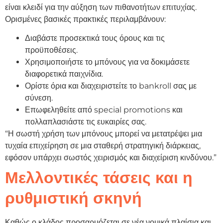
είναι κλειδί για την αύξηση των πιθανοτήτων επιτυχίας.
Ορισμένες βασικές πρακτικές περιλαμβάνουν:
Διαβάστε προσεκτικά τους όρους και τις
προϋποθέσεις.
Χρησιμοποιήστε το μπόνους για να δοκιμάσετε
διαφορετικά παιχνίδια.
Ορίστε όρια και διαχειριστείτε το bankroll σας με
σύνεση.
Επωφεληθείτε από special promotions και
πολλαπλασιάστε τις ευκαιρίες σας.
“Η σωστή χρήση των μπόνους μπορεί να μετατρέψει μια
τυχαία επιχείρηση σε μια σταθερή στρατηγική διάρκειας,
εφόσον υπάρχει σωστός χειρισμός και διαχείριση κινδύνου.”
Μελλοντικές τάσεις και η
ρυθμιστική σκηνή
Καθώς ο κλάδος προσαρμόζεται σε νέα νομικά πλαίσια και