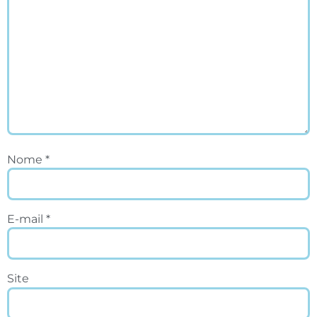
Nome
*
E-mail
*
Site