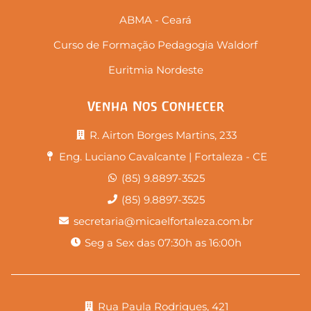
ABMA - Ceará
Curso de Formação Pedagogia Waldorf
Euritmia Nordeste
Venha Nos Conhecer
R. Airton Borges Martins, 233
Eng. Luciano Cavalcante | Fortaleza - CE
(85) 9.8897-3525
(85) 9.8897-3525
secretaria@micaelfortaleza.com.br
Seg a Sex das 07:30h as 16:00h
Rua Paula Rodrigues, 421