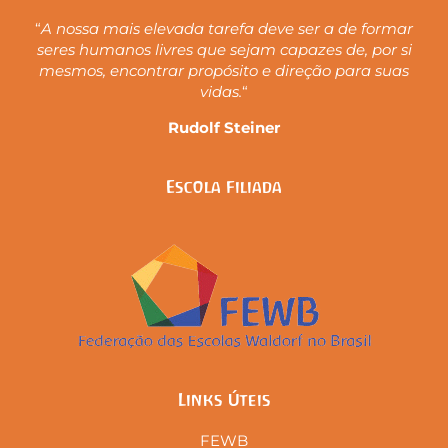
“
A nossa mais elevada tarefa deve ser a de formar
seres humanos livres que sejam capazes de, por si
mesmos, encontrar propósito e direção para suas
vidas.
“
Rudolf Steiner
Escola Filiada
Links Úteis
FEWB