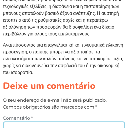
τεχνολογικές εξελίξεις, η διαφάνεια και η πιστοποίηση των
μπόνους αποτελούν βασικό άξονα ανάπτυξης. Η αυστηρή
εποπτεία από τις ρυθμιστικές αρχές και η περαιτέρω
αξιολόγηση των προσφορών θα διασφαλίσει ένα δίκαιο
περιβάλλον για όλους τους εμπλεκόμενους.
Αναπτύσσοντας μια επαγγελματική και πνευματικά ειλικρινή
προσέγγιση, ο παίκτης μπορεί να αξιοποιήσει τα
πλεονεκτήματα των καλών μπόνους και να αποκομίσει αξία,
χωρίς να διακινδυνεύει την ασφάλειά του ή την οικονομική
του ισορροπία.
Deixe um comentário
O seu endereço de e-mail não será publicado.
Campos obrigatórios são marcados com
*
Comentário
*