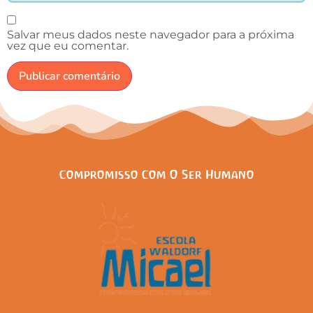
Salvar meus dados neste navegador para a próxima
vez que eu comentar.
Compromisso Com O Ser Humano