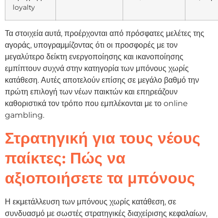
loyalty
Τα στοιχεία αυτά, προέρχονται από πρόσφατες μελέτες της
αγοράς, υπογραμμίζοντας ότι οι προσφορές με τον
μεγαλύτερο δείκτη ενεργοποίησης και ικανοποίησης
εμπίπτουν συχνά στην κατηγορία των μπόνους χωρίς
κατάθεση. Αυτές αποτελούν επίσης σε μεγάλο βαθμό την
πρώτη επιλογή των νέων παικτών και επηρεάζουν
καθοριστικά τον τρόπο που εμπλέκονται με το online
gambling.
Στρατηγική για τους νέους
παίκτες: Πώς να
αξιοποιήσετε τα μπόνους
Η εκμετάλλευση των μπόνους χωρίς κατάθεση, σε
συνδυασμό με σωστές στρατηγικές διαχείρισης κεφαλαίων,