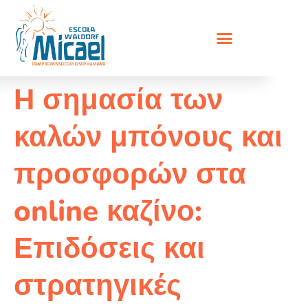
Η σημασία των
καλών μπόνους και
προσφορών στα
online καζίνο:
Επιδόσεις και
στρατηγικές