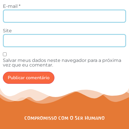
E-mail
*
Site
Salvar meus dados neste navegador para a próxima
vez que eu comentar.
Compromisso Com O Ser Humano