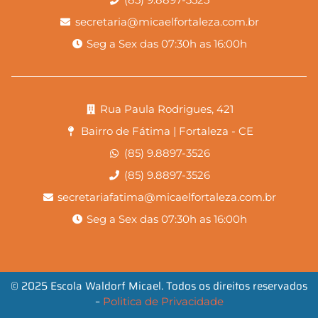
secretaria@micaelfortaleza.com.br
Seg a Sex das 07:30h as 16:00h
Rua Paula Rodrigues, 421
Bairro de Fátima | Fortaleza - CE
(85) 9.8897-3526
(85) 9.8897-3526
secretariafatima@micaelfortaleza.com.br
Seg a Sex das 07:30h as 16:00h
© 2025 Escola Waldorf Micael. Todos os direitos reservados
–
Politica de Privacidade