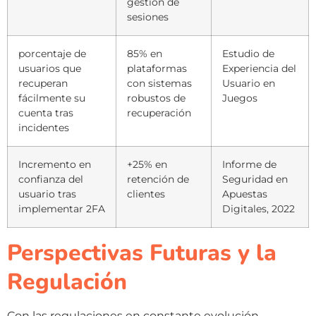
gestión de
sesiones
porcentaje de
85% en
Estudio de
usuarios que
plataformas
Experiencia del
recuperan
con sistemas
Usuario en
fácilmente su
robustos de
Juegos
cuenta tras
recuperación
incidentes
Incremento en
+25% en
Informe de
confianza del
retención de
Seguridad en
usuario tras
clientes
Apuestas
implementar 2FA
Digitales, 2022
Perspectivas Futuras y la
Regulación
Con las regulaciones en constante evolución,