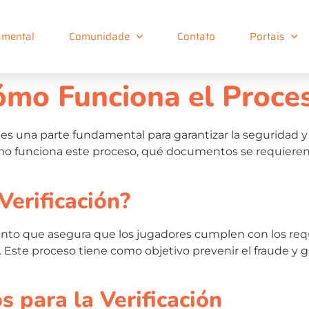
mental
Comunidade
Contato
Portais
ómo Funciona el Proces
 es una parte fundamental para garantizar la seguridad y 
mo funciona este proceso, qué documentos se requieren,
Verificación?
ento que asegura que los jugadores cumplen con los requi
. Este proceso tiene como objetivo prevenir el fraude y 
 para la Verificación