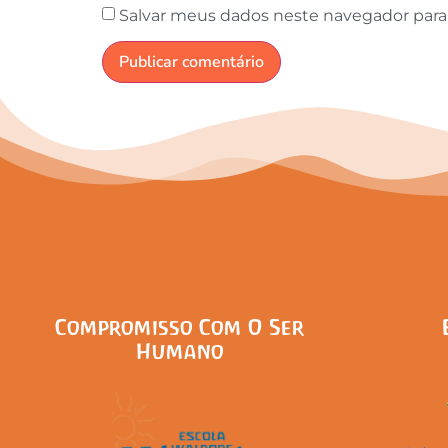
Salvar meus dados neste navegador para
Compromisso Com O Ser
Humano