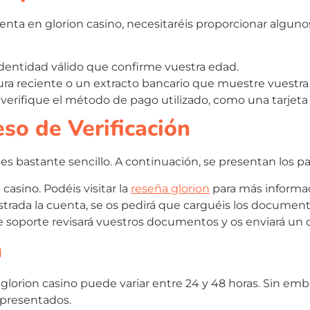
uenta en glorion casino, necesitaréis proporcionar algun
ntidad válido que confirme vuestra edad.
ra reciente o un extracto bancario que muestre vuestra 
rifique el método de pago utilizado, como una tarjeta 
so de Verificación
 es bastante sencillo. A continuación, se presentan los p
asino. Podéis visitar la
reseña glorion
para más informac
trada la cuenta, se os pedirá que carguéis los documento
 soporte revisará vuestros documentos y os enviará un c
n
glorion casino puede variar entre 24 y 48 horas. Sin em
presentados.