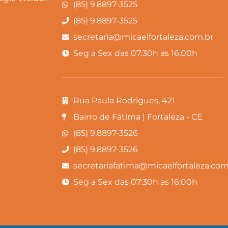
(85) 9.8897-3525
(85) 9.8897-3525
secretaria@micaelfortaleza.com.br
Seg a Sex das 07:30h as 16:00h
Rua Paula Rodrigues, 421
Bairro de Fátima | Fortaleza - CE
(85) 9.8897-3526
(85) 9.8897-3526
secretariafatima@micaelfortaleza.com
Seg a Sex das 07:30h as 16:00h