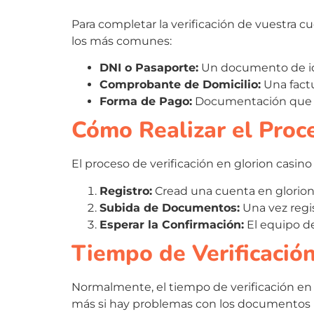
Para completar la verificación de vuestra c
los más comunes:
DNI o Pasaporte:
Un documento de ide
Comprobante de Domicilio:
Una factu
Forma de Pago:
Documentación que ve
Cómo Realizar el Proce
El proceso de verificación en glorion casino
Registro:
Cread una cuenta en glorion c
Subida de Documentos:
Una vez regis
Esperar la Confirmación:
El equipo de
Tiempo de Verificació
Normalmente, el tiempo de verificación en 
más si hay problemas con los documentos 