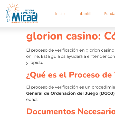
Inicio
Infantill
Funda
glorion casino: C
El proceso de verificación en glorion casino
online. Esta guía os ayudará a entender có
y rápida.
¿Qué es el Proceso de 
El proceso de verificación es un procedimi
General de Ordenación del Juego (DGOJ)
edad.
Documentos Necesarios