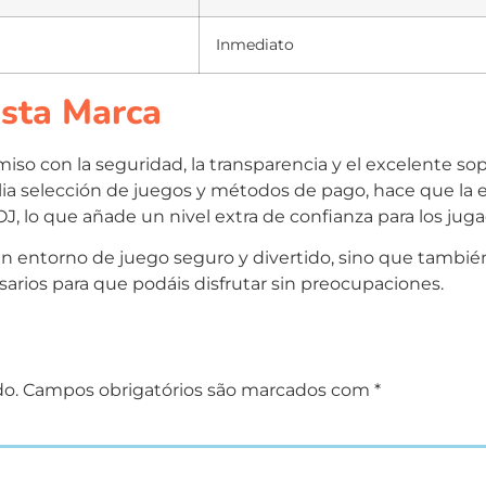
Inmediato
sta Marca
 con la seguridad, la transparencia y el excelente soport
ia selección de juegos y métodos de pago, hace que la ex
, lo que añade un nivel extra de confianza para los juga
un entorno de juego seguro y divertido, sino que también
esarios para que podáis disfrutar sin preocupaciones.
do.
Campos obrigatórios são marcados com
*