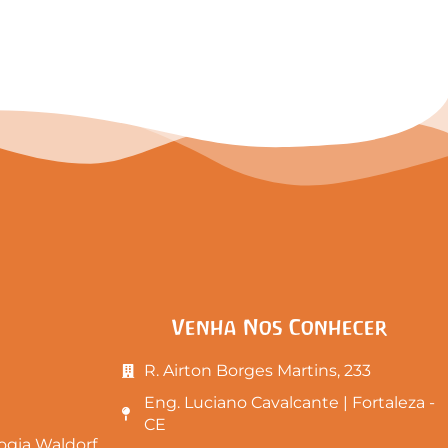
Venha Nos Conhecer
R. Airton Borges Martins, 233
Eng. Luciano Cavalcante | Fortaleza -
CE
gia Waldorf