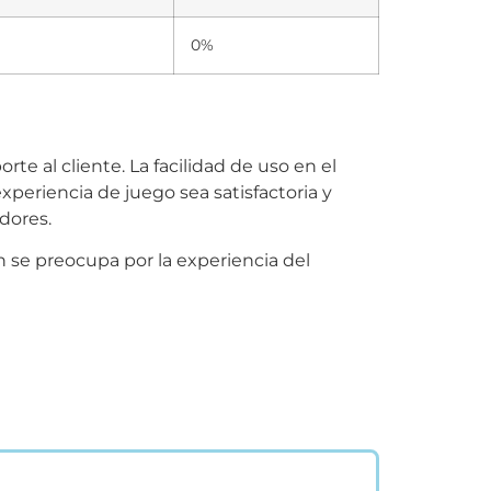
0%
e al cliente. La facilidad de uso en el
periencia de juego sea satisfactoria y
dores.
 se preocupa por la experiencia del