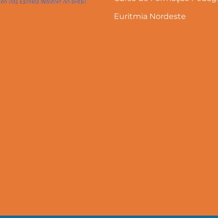
Euritmia Nordeste