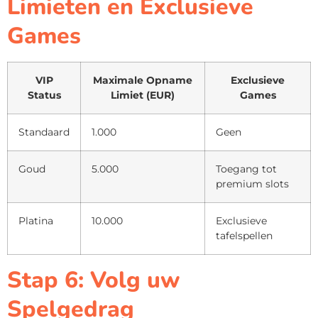
Limieten en Exclusieve
Games
VIP
Maximale Opname
Exclusieve
Status
Limiet (EUR)
Games
Standaard
1.000
Geen
Goud
5.000
Toegang tot
premium slots
Platina
10.000
Exclusieve
tafelspellen
Stap 6: Volg uw
Spelgedrag