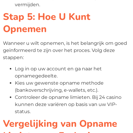
vermijden.
Stap 5: Hoe U Kunt
Opnemen
Wanneer u wilt opnemen, is het belangrijk om goed
geïnformeerd te zijn over het proces. Volg deze
stappen:
Log in op uw account en ga naar het
opnamegedeelte.
Kies uw gewenste opname methode
(bankoverschrijving, e-wallets, etc.).
Controleer de opname limieten. Bij 24 casino
kunnen deze variëren op basis van uw VIP-
status.
Vergelijking van Opname