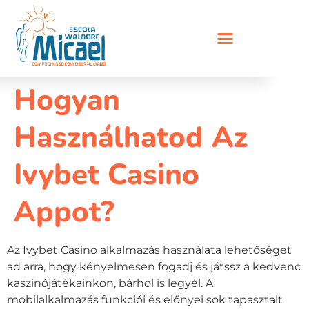
Hogyan
Használhatod Az
Ivybet Casino
Appot?
Az Ivybet Casino alkalmazás használata lehetőséget
ad arra, hogy kényelmesen fogadj és játssz a kedvenc
kaszinójátékainkon, bárhol is legyél. A
mobilalkalmazás funkciói és előnyei sok tapasztalt