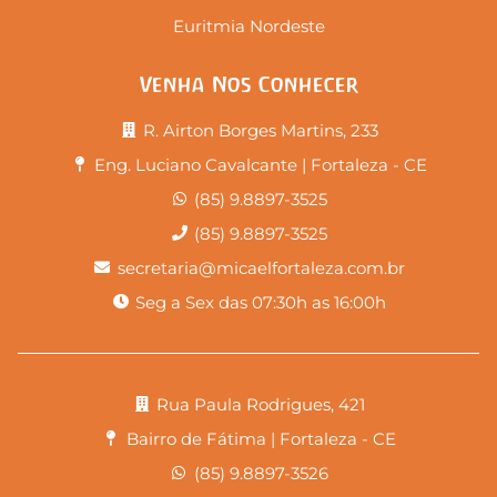
Euritmia Nordeste
Venha Nos Conhecer
R. Airton Borges Martins, 233
Eng. Luciano Cavalcante | Fortaleza - CE
(85) 9.8897-3525
(85) 9.8897-3525
secretaria@micaelfortaleza.com.br
Seg a Sex das 07:30h as 16:00h
Rua Paula Rodrigues, 421
Bairro de Fátima | Fortaleza - CE
(85) 9.8897-3526