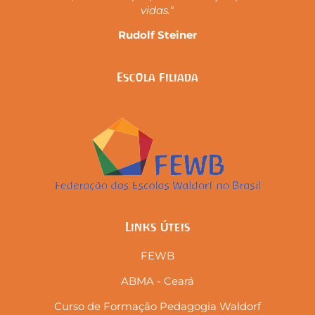
vidas.
“
Rudolf Steiner
Escola Filiada
Links Úteis
FEWB
ABMA - Ceará
Curso de Formação Pedagogia Waldorf