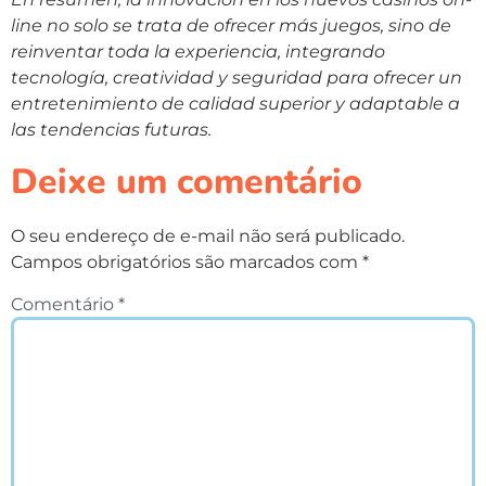
line no solo se trata de ofrecer más juegos, sino de
reinventar toda la experiencia, integrando
tecnología, creatividad y seguridad para ofrecer un
entretenimiento de calidad superior y adaptable a
las tendencias futuras.
Deixe um comentário
O seu endereço de e-mail não será publicado.
Campos obrigatórios são marcados com
*
Comentário
*