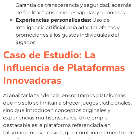
Garantía de transparencia y seguridad, además
de facilitar transacciones rápidas y anónimas.
Experiencias personalizadas:
Uso de
inteligencia artificial para adaptar ofertas y
promociones a los gustos individuales del
jugador.
Caso de Estudio: La
Influencia de Plataformas
Innovadoras
Al analizar la tendencia, encontramos plataformas
que no solo se limitan a ofrecer juegos tradicionales,
sino que introducen conceptos originales y
experiencias multisensoriales. Un ejemplo
destacable es la plataforma referenciada en
talismania nuevo casino, que combina elementos de