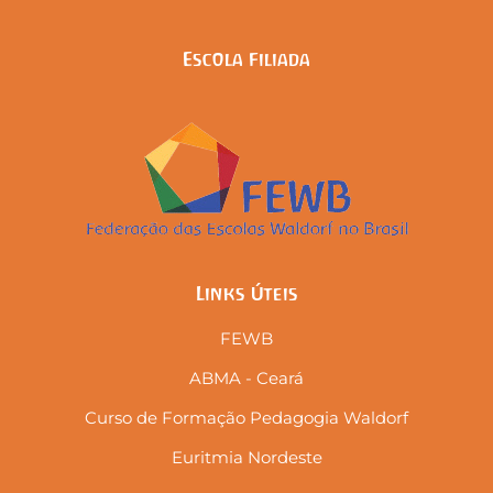
Escola Filiada
Links Úteis
FEWB
ABMA - Ceará
Curso de Formação Pedagogia Waldorf
Euritmia Nordeste