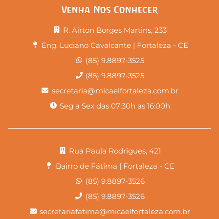
Venha Nos Conhecer
R. Airton Borges Martins, 233
Eng. Luciano Cavalcante | Fortaleza - CE
(85) 9.8897-3525
(85) 9.8897-3525
secretaria@micaelfortaleza.com.br
Seg a Sex das 07:30h as 16:00h
Rua Paula Rodrigues, 421
Bairro de Fátima | Fortaleza - CE
(85) 9.8897-3526
(85) 9.8897-3526
secretariafatima@micaelfortaleza.com.br