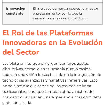
Innovación
El mercado demanda nuevas formas de
constante
entretenimiento, por lo que la
innovación no puede ser estática.
El Rol de las Plataformas
Innovadoras en la Evolución
del Sector
Las plataformas que emergen con propuestas
disruptivas, como lo es talismania nuevo casino,
aportan una visión fresca basada en la integración de
tecnologías avanzadas y narrativas inmersivas. Esto
no solo amplía el alcance de los casinos en línea
tradicionales, sino que también atrae a nichos de
mercado que buscan una experiencia más completa
y personalizada.