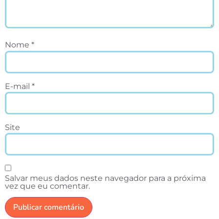
Nome
*
E-mail
*
Site
Salvar meus dados neste navegador para a próxima
vez que eu comentar.