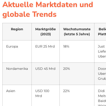
Aktuelle Marktdaten und
globale Trends
Region
Marktgröße
Wachstumsrate
Beli
(2023)
(letzte 5 Jahre)
Plat
Europa
EUR 25 Mrd
18%
Just 
Lief
Uber
Nordamerika
USD 45 Mrd
20%
Door
Uber
Gru
Asien
USD 100
22%
Didi
Mrd
Meit
Baid
Wai