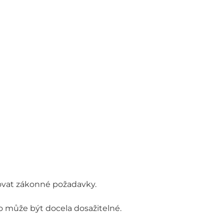
ovat zákonné požadavky.
o může být docela dosažitelné.