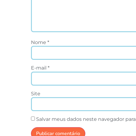
Nome
*
E-mail
*
Site
Salvar meus dados neste navegador para