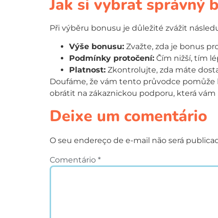
Jak si vybrat správný 
Při výběru bonusu je důležité zvážit následuj
Výše bonusu:
Zvažte, zda je bonus pro
Podmínky protočení:
Čím nižší, tím lé
Platnost:
Zkontrolujte, zda máte dosta
Doufáme, že vám tento průvodce pomůže lép
obrátit na zákaznickou podporu, která vám 
Deixe um comentário
O seu endereço de e-mail não será publica
Comentário
*