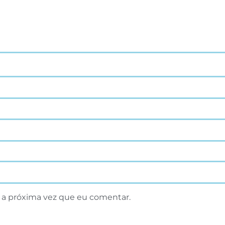
 a próxima vez que eu comentar.