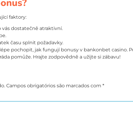
bonus?
ící faktory:
 vás dostatečně atraktivní.
pe.
tek času splnit požadavky.
e pochopit, jak fungují bonusy v bankonbet casino. Po
ráda pomůže. Hrajte zodpovědně a užijte si zábavu!
do.
Campos obrigatórios são marcados com
*