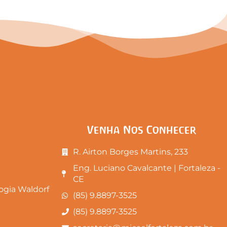
Venha Nos Conhecer
R. Airton Borges Martins, 233
Eng. Luciano Cavalcante | Fortaleza -
CE
gia Waldorf
(85) 9.8897-3525
(85) 9.8897-3525