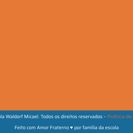
a Waldorf Micael. Todos os direitos reservados –
Politica de
Feito com Amor Fraterno ♥ por família da escola