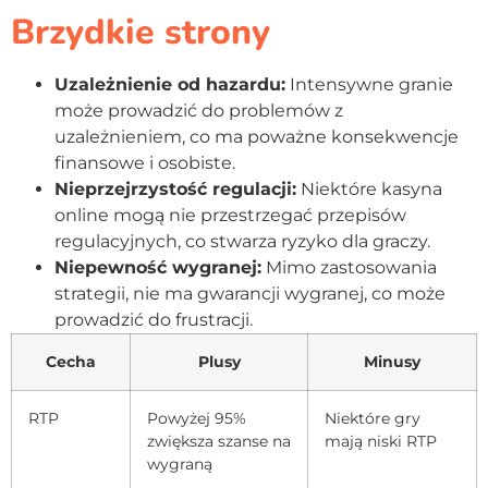
Brzydkie strony
Uzależnienie od hazardu:
Intensywne granie
może prowadzić do problemów z
uzależnieniem, co ma poważne konsekwencje
finansowe i osobiste.
Nieprzejrzystość regulacji:
Niektóre kasyna
online mogą nie przestrzegać przepisów
regulacyjnych, co stwarza ryzyko dla graczy.
Niepewność wygranej:
Mimo zastosowania
strategii, nie ma gwarancji wygranej, co może
prowadzić do frustracji.
Cecha
Plusy
Minusy
RTP
Powyżej 95%
Niektóre gry
zwiększa szanse na
mają niski RTP
wygraną