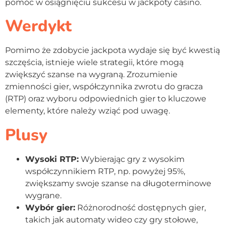
pomóc w osiągnięciu sukcesu w jackpoty casino.
Werdykt
Pomimo że zdobycie jackpota wydaje się być kwestią
szczęścia, istnieje wiele strategii, które mogą
zwiększyć szanse na wygraną. Zrozumienie
zmienności gier, współczynnika zwrotu do gracza
(RTP) oraz wyboru odpowiednich gier to kluczowe
elementy, które należy wziąć pod uwagę.
Plusy
Wysoki RTP:
Wybierając gry z wysokim
współczynnikiem RTP, np. powyżej 95%,
zwiększamy swoje szanse na długoterminowe
wygrane.
Wybór gier:
Różnorodność dostępnych gier,
takich jak automaty wideo czy gry stołowe,