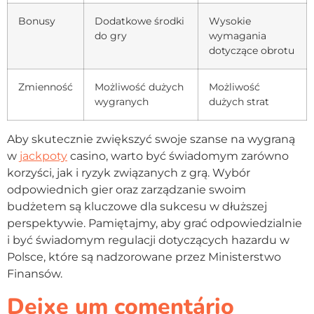
Bonusy
Dodatkowe środki
Wysokie
do gry
wymagania
dotyczące obrotu
Zmienność
Możliwość dużych
Możliwość
wygranych
dużych strat
Aby skutecznie zwiększyć swoje szanse na wygraną
w
jackpoty
casino, warto być świadomym zarówno
korzyści, jak i ryzyk związanych z grą. Wybór
odpowiednich gier oraz zarządzanie swoim
budżetem są kluczowe dla sukcesu w dłuższej
perspektywie. Pamiętajmy, aby grać odpowiedzialnie
i być świadomym regulacji dotyczących hazardu w
Polsce, które są nadzorowane przez Ministerstwo
Finansów.
Deixe um comentário