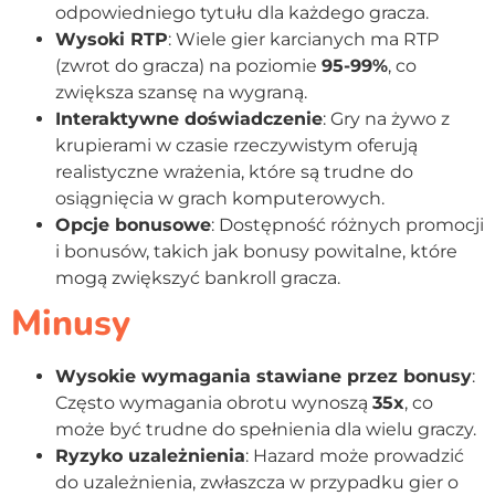
odpowiedniego tytułu dla każdego gracza.
Wysoki RTP
: Wiele gier karcianych ma RTP
(zwrot do gracza) na poziomie
95-99%
, co
zwiększa szansę na wygraną.
Interaktywne doświadczenie
: Gry na żywo z
krupierami w czasie rzeczywistym oferują
realistyczne wrażenia, które są trudne do
osiągnięcia w grach komputerowych.
Opcje bonusowe
: Dostępność różnych promocji
i bonusów, takich jak bonusy powitalne, które
mogą zwiększyć bankroll gracza.
Minusy
Wysokie wymagania stawiane przez bonusy
:
Często wymagania obrotu wynoszą
35x
, co
może być trudne do spełnienia dla wielu graczy.
Ryzyko uzależnienia
: Hazard może prowadzić
do uzależnienia, zwłaszcza w przypadku gier o