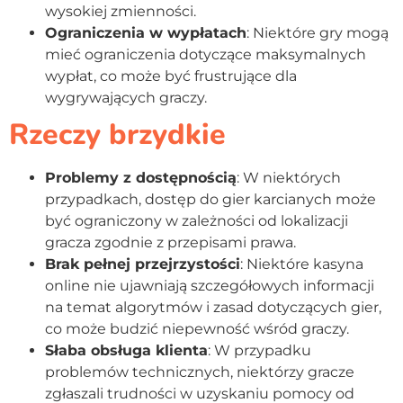
wysokiej zmienności.
Ograniczenia w wypłatach
: Niektóre gry mogą
mieć ograniczenia dotyczące maksymalnych
wypłat, co może być frustrujące dla
wygrywających graczy.
Rzeczy brzydkie
Problemy z dostępnością
: W niektórych
przypadkach, dostęp do gier karcianych może
być ograniczony w zależności od lokalizacji
gracza zgodnie z przepisami prawa.
Brak pełnej przejrzystości
: Niektóre kasyna
online nie ujawniają szczegółowych informacji
na temat algorytmów i zasad dotyczących gier,
co może budzić niepewność wśród graczy.
Słaba obsługa klienta
: W przypadku
problemów technicznych, niektórzy gracze
zgłaszali trudności w uzyskaniu pomocy od