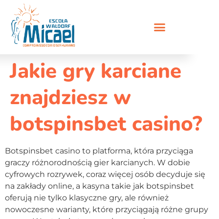
Jakie gry karciane
znajdziesz w
botspinsbet casino?
Botspinsbet casino to platforma, która przyciąga
graczy różnorodnością gier karcianych. W dobie
cyfrowych rozrywek, coraz więcej osób decyduje się
na zakłady online, a kasyna takie jak botspinsbet
oferują nie tylko klasyczne gry, ale również
nowoczesne warianty, które przyciągają różne grupy