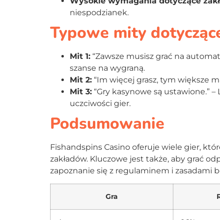
Wysokie wymagania dotyczące zak
niespodzianek.
Typowe mity dotyczące
Mit 1:
“Zawsze musisz grać na automatac
szanse na wygraną.
Mit 2:
“Im więcej grasz, tym większe ma
Mit 3:
“Gry kasynowe są ustawione.” – 
uczciwości gier.
Podsumowanie
Fishandspins Casino oferuje wiele gier, kt
zakładów. Kluczowe jest także, aby grać o
zapoznanie się z regulaminem i zasadami 
Gra