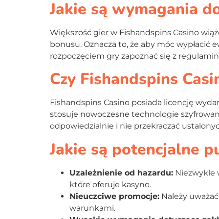
Jakie są wymagania d
Większość gier w Fishandspins Casino wiąż
bonusu. Oznacza to, że aby móc wypłacić e
rozpoczęciem gry zapoznać się z regulami
Czy Fishandspins Casin
Fishandspins Casino posiada licencję wyda
stosuje nowoczesne technologie szyfrowani
odpowiedzialnie i nie przekraczać ustalon
Jakie są potencjalne p
Uzależnienie od hazardu:
Niezwykle w
które oferuje kasyno.
Nieuczciwe promocje:
Należy uważać n
warunkami.