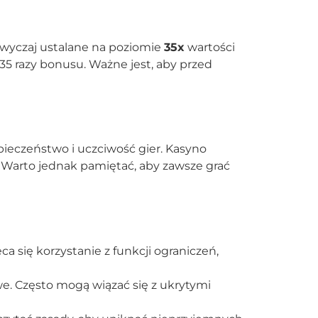
zwyczaj ustalane na poziomie
35x
wartości
5 razy bonusu. Ważne jest, aby przed
ieczeństwo i uczciwość gier. Kasyno
 Warto jednak pamiętać, aby zawsze grać
a się korzystanie z funkcji ograniczeń,
we. Często mogą wiązać się z ukrytymi