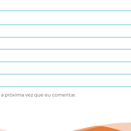
 a próxima vez que eu comentar.