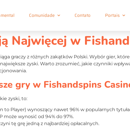
mental
Comunidade
Contato
Portais
ają Najwięcej w Fishan
iąga graczy z różnych zakątków Polski. Wybór gier, które 
 największe zyski. Warto zrozumieć, jakie czynniki wpływ
ncjonowania.
jsze gry w Fishandspins Casin
ie zyski, to:
 to Player) wynoszący nawet 96% w popularnych tytuła
TP może wynosić od 94% do 97%.
zyni tę grę jedną z najbardziej opłacalnych.