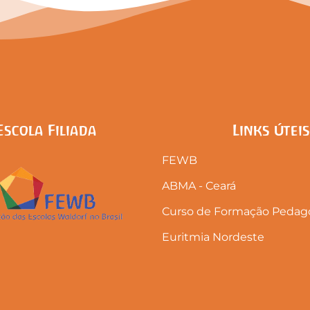
Escola Filiada
Links Úteis
FEWB
ABMA - Ceará
Curso de Formação Pedago
Euritmia Nordeste