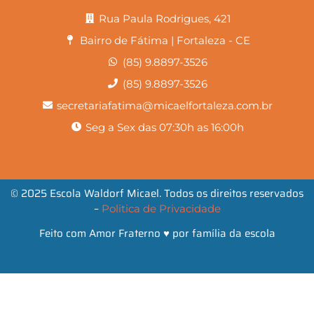
Rua Paula Rodrigues, 421
Bairro de Fátima | Fortaleza - CE
(85) 9.8897-3526
(85) 9.8897-3526
secretariafatima@micaelfortaleza.com.br
Seg a Sex das 07:30h as 16:00h
© 2025 Escola Waldorf Micael. Todos os direitos reservados
–
Politica de Privacidade
Feito com Amor Fraterno ♥ por família da escola