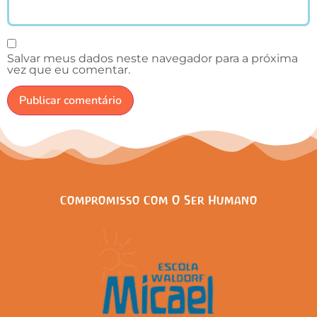
Salvar meus dados neste navegador para a próxima
vez que eu comentar.
Compromisso Com O Ser Humano