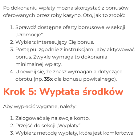
Po dokonaniu wpłaty można skorzystać z bonusów
oferowanych przez roby kasyno. Oto, jak to zrobić:
Sprawdź dostępne oferty bonusowe w sekcji
„Promocje”.
Wybierz interesujący Cię bonus.
Postępuj zgodnie z instrukcjami, aby aktywować
bonus. Zwykle wymaga to dokonania
minimalnej wpłaty.
Upewnij się, że znasz wymagania dotyczące
obrotu (np.
35x
dla bonusu powitalnego).
Krok 5: Wypłata środków
Aby wypłacić wygrane, należy:
Zalogować się na swoje konto.
Przejść do sekcji „Wypłaty”.
Wybierz metodę wypłaty, która jest komfortowa