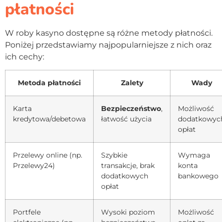
płatności
W roby kasyno dostępne są różne metody płatności.
Poniżej przedstawiamy najpopularniejsze z nich oraz
ich cechy:
Metoda płatności
Zalety
Wady
Karta
Bezpieczeństwo
,
Możliwość
kredytowa/debetowa
łatwość użycia
dodatkowyc
opłat
Przelewy online (np.
Szybkie
Wymaga
Przelewy24)
transakcje, brak
konta
dodatkowych
bankowego
opłat
Portfele
Wysoki poziom
Możliwość