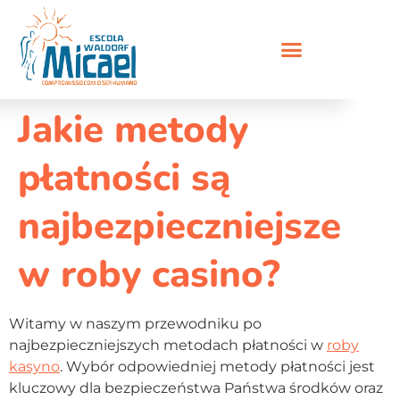
Jakie metody
płatności są
najbezpieczniejsze
w roby casino?
Witamy w naszym przewodniku po
najbezpieczniejszych metodach płatności w
roby
kasyno
. Wybór odpowiedniej metody płatności jest
kluczowy dla bezpieczeństwa Państwa środków oraz