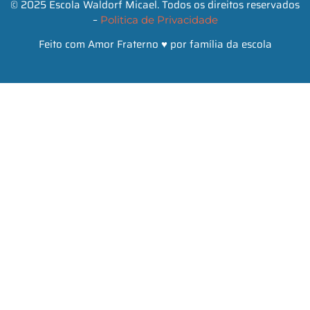
© 2025 Escola Waldorf Micael. Todos os direitos reservados
–
Politica de Privacidade
Feito com Amor Fraterno ♥ por família da escola