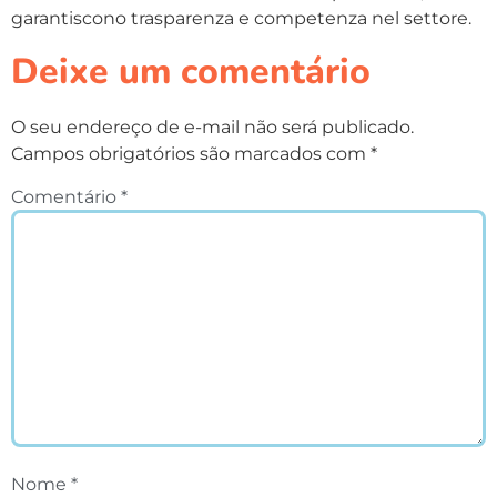
garantiscono trasparenza e competenza nel settore.
Deixe um comentário
O seu endereço de e-mail não será publicado.
Campos obrigatórios são marcados com
*
Comentário
*
Nome
*