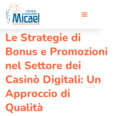
Le Strategie di
Bonus e Promozioni
nel Settore dei
Casinò Digitali: Un
Approccio di
Qualità