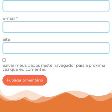
E-mail
*
Site
Salvar meus dados neste navegador para a próxima
vez que eu comentar.