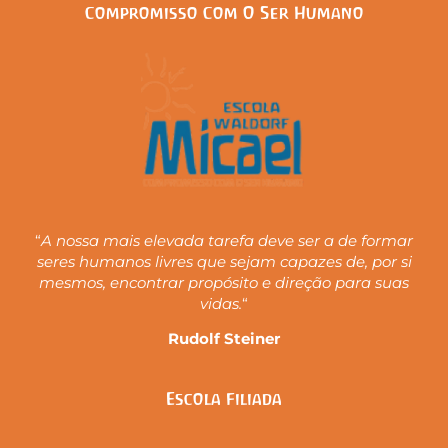
Compromisso Com O Ser Humano
“
A nossa mais elevada tarefa deve ser a de formar
seres humanos livres que sejam capazes de, por si
mesmos, encontrar propósito e direção para suas
vidas.
“
Rudolf Steiner
Escola Filiada