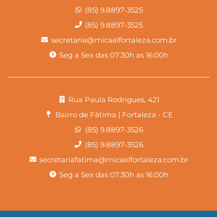
(85) 9.8897-3525
(85) 9.8897-3525
secretaria@micaelfortaleza.com.br
Seg a Sex das 07:30h as 16:00h
Rua Paula Rodrigues, 421
Bairro de Fátima | Fortaleza - CE
(85) 9.8897-3526
(85) 9.8897-3526
secretariafatima@micaelfortaleza.com.br
Seg a Sex das 07:30h as 16:00h