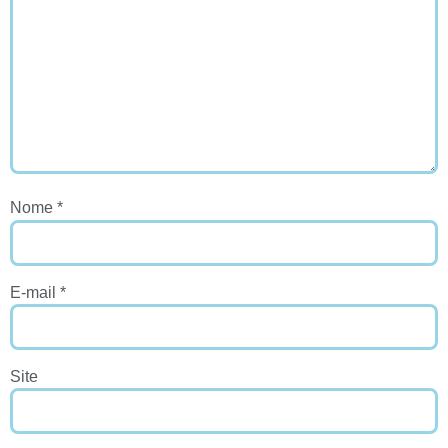
Nome
*
E-mail
*
Site