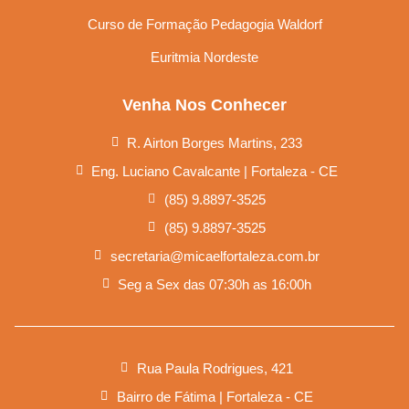
Curso de Formação Pedagogia Waldorf
Euritmia Nordeste
Venha Nos Conhecer
R. Airton Borges Martins, 233
Eng. Luciano Cavalcante | Fortaleza - CE
(85) 9.8897-3525
(85) 9.8897-3525
secretaria@micaelfortaleza.com.br
Seg a Sex das 07:30h as 16:00h
Rua Paula Rodrigues, 421
Bairro de Fátima | Fortaleza - CE