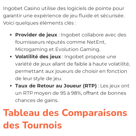
Ingobet Casino utilise des logiciels de pointe pour
garantir une expérience de jeu fluide et sécurisée.
Voici quelques éléments clés :
Provider de jeux
: Ingobet collabore avec des
fournisseurs réputés comme NetEnt,
Microgaming et Evolution Gaming.
Volatilité des jeux
: Ingobet propose une
variété de jeux allant de faible à haute volatilité,
permettant aux joueurs de choisir en fonction
de leur style de jeu.
Taux de Retour au Joueur (RTP)
: Les jeux ont
un RTP moyen de 95 à 98%, offrant de bonnes
chances de gains.
Tableau des Comparaisons
des Tournois