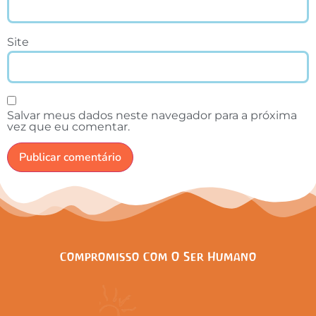
Site
Salvar meus dados neste navegador para a próxima
vez que eu comentar.
Compromisso Com O Ser Humano