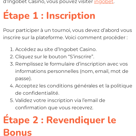
d’Ingobet Casino, vous pouvez visiter
ingobet
.
Étape 1 : Inscription
Pour participer à un tournoi, vous devez d’abord vous
inscrire sur la plateforme. Voici comment procéder :
Accédez au site d’Ingobet Casino.
Cliquez sur le bouton “S’inscrire”.
Remplissez le formulaire d’inscription avec vos
informations personnelles (nom, email, mot de
passe).
Acceptez les conditions générales et la politique
de confidentialité.
Validez votre inscription via l’email de
confirmation que vous recevrez.
Étape 2 : Revendiquer le
Bonus