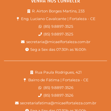
Venha Nos Conhecer
R. Airton Borges Martins, 233
Eng. Luciano Cavalcante | Fortaleza - CE
(85) 9.8897-3525
(85) 9.8897-3525
secretaria@micaelfortaleza.com.br
Seg a Sex das 07:30h as 16:00h
Rua Paula Rodrigues, 421
Bairro de Fátima | Fortaleza - CE
(85) 9.8897-3526
(85) 9.8897-3526
secretariafatima@micaelfortaleza.com.br
Seg a Sex das 07:30h as 16:00h