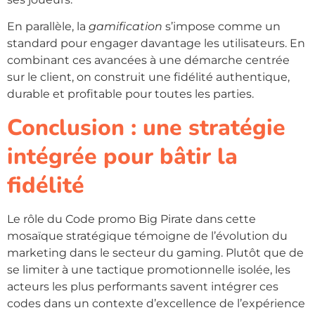
En parallèle, la
gamification
s’impose comme un
standard pour engager davantage les utilisateurs. En
combinant ces avancées à une démarche centrée
sur le client, on construit une fidélité authentique,
durable et profitable pour toutes les parties.
Conclusion : une stratégie
intégrée pour bâtir la
fidélité
Le rôle du Code promo Big Pirate dans cette
mosaïque stratégique témoigne de l’évolution du
marketing dans le secteur du gaming. Plutôt que de
se limiter à une tactique promotionnelle isolée, les
acteurs les plus performants savent intégrer ces
codes dans un contexte d’excellence de l’expérience