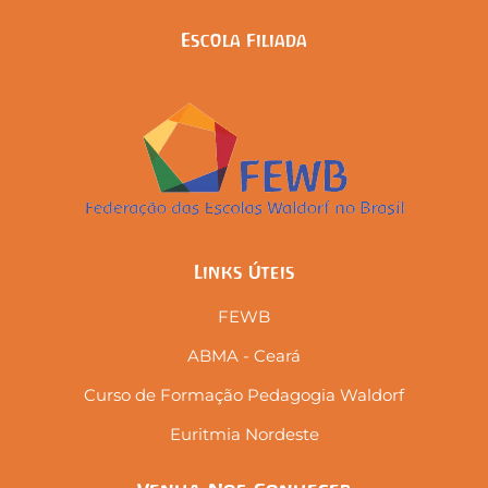
Escola Filiada
Links Úteis
FEWB
ABMA - Ceará
Curso de Formação Pedagogia Waldorf
Euritmia Nordeste