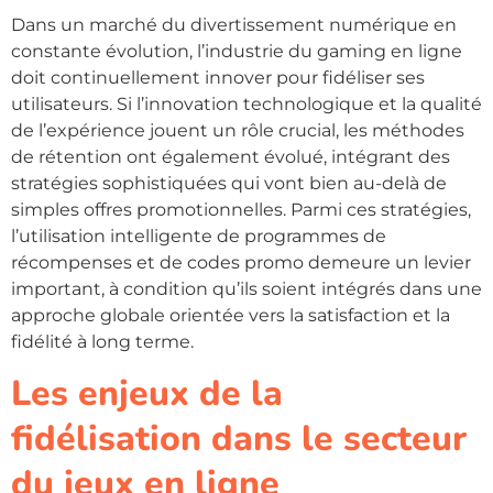
Dans un marché du divertissement numérique en
constante évolution, l’industrie du gaming en ligne
doit continuellement innover pour fidéliser ses
utilisateurs. Si l’innovation technologique et la qualité
de l’expérience jouent un rôle crucial, les méthodes
de rétention ont également évolué, intégrant des
stratégies sophistiquées qui vont bien au-delà de
simples offres promotionnelles. Parmi ces stratégies,
l’utilisation intelligente de programmes de
récompenses et de codes promo demeure un levier
important, à condition qu’ils soient intégrés dans une
approche globale orientée vers la satisfaction et la
fidélité à long terme.
Les enjeux de la
fidélisation dans le secteur
du jeux en ligne