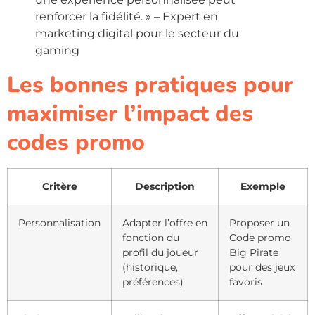
renforcer la fidélité. » – Expert en
marketing digital pour le secteur du
gaming
Les bonnes pratiques pour
maximiser l’impact des
codes promo
Critère
Description
Exemple
Personnalisation
Adapter l’offre en
Proposer un
fonction du
Code promo
profil du joueur
Big Pirate
(historique,
pour des jeux
préférences)
favoris