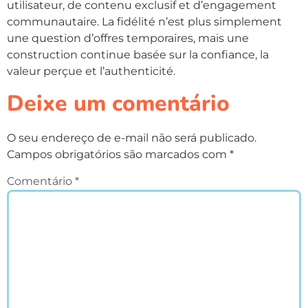
utilisateur, de contenu exclusif et d’engagement
communautaire. La fidélité n’est plus simplement
une question d’offres temporaires, mais une
construction continue basée sur la confiance, la
valeur perçue et l’authenticité.
Deixe um comentário
O seu endereço de e-mail não será publicado.
Campos obrigatórios são marcados com
*
Comentário
*