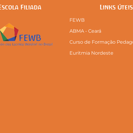
Escola Filiada
Links Úteis
FEWB
ABMA - Ceará
Curso de Formação Pedago
Euritmia Nordeste