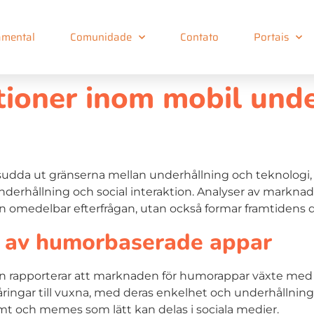
mental
Comunidade
Contato
Portais
tioner inom mobil unde
tt sudda ut gränserna mellan underhållning och teknologi, 
nderhållning och social interaktion. Analyser av marknad
 en omedelbar efterfrågan, utan också formar framtidens di
n av humorbaserade appar
n rapporterar att marknaden för humorappar växte med
nåringar till vuxna, med deras enkelhet och underhållnin
kämt och memes som lätt kan delas i sociala medier.