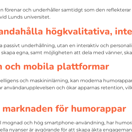
en förenar och underhåller samtidgt som den reflekterar
vid Lunds universitet.
handahålla högkvalitativa, in
assivt underhållning, utan en interaktiv och personali
att skapa egna, samt möjligheten att dela med vänner, s
n och mobila plattformar
intelligens och maskininlärning, kan moderna humorappar
trar användarupplevelsen och ökar apparnas retention, vi
ka marknaden för humorappar
tal mognad och hög smartphone-användning, har humorap
ella nyanser är avgörande för att skapa äkta engageman