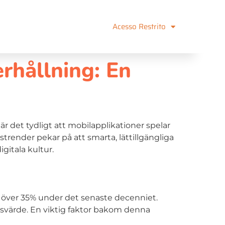
Acesso Restrito
rhållning: En
är det tydligt att mobilapplikationer spelar
strender pekar på att smarta, lättillgängliga
gitala kultur.
 över
35%
under det senaste decenniet.
gsvärde. En viktig faktor bakom denna