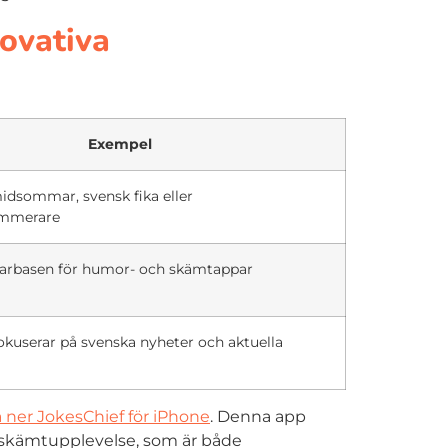
novativa
Exempel
dsommar, svensk fika eller
ammerare
arbasen för humor- och skämtappar
kuserar på svenska nyheter och aktuella
 ner JokesChief för iPhone
. Denna app
 skämtupplevelse, som är både