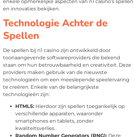
enkele opmerkelijke aspecten van n1 casino’s spellen
en innovaties bekijken.
Technologie Achter de
Spellen
De spellen bij n1 casino zijn ontwikkeld door
toonaangevende softwareproviders die bekend
staan om hun betrouwbaarheid en creativiteit. Deze
providers maken gebruik van de nieuwste
technologieën om een meeslepende speelervaring
te creëren. Enkele van de belangrijkste
technologieën zijn:
HTML5:
Hierdoor zijn spellen toegankelijk op
verschillende apparaten, waaronder
smartphones en tablets, zonder
kwaliteitsverlies.
Random Number Generators (RNG):
Deze