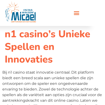
n1 casino’s Unieke
Spellen en
Innovaties
Bij n1 casino staat innovatie centraal. Dit platform
biedt een breed scala aan unieke spellen die zijn
ontworpen om de speler een ongeëvenaarde
ervaring te bieden. Zowel de technologie achter de
spellen als de variëteit aan opties zijn cruciaal voor de
aantrekkingskracht van dit online casino. Laten we