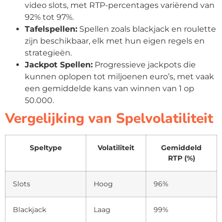
video slots, met RTP-percentages variërend van
92% tot 97%.
Tafelspellen:
Spellen zoals blackjack en roulette
zijn beschikbaar, elk met hun eigen regels en
strategieën.
Jackpot Spellen:
Progressieve jackpots die
kunnen oplopen tot miljoenen euro’s, met vaak
een gemiddelde kans van winnen van 1 op
50.000.
Vergelijking van Spelvolatiliteit
Speltype
Volatiliteit
Gemiddeld
RTP (%)
Slots
Hoog
96%
Blackjack
Laag
99%