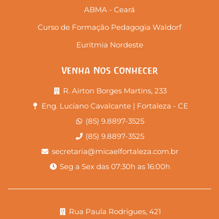
ABMA - Ceará
Curso de Formação Pedagogia Waldorf
Euritmia Nordeste
Venha Nos Conhecer
R. Airton Borges Martins, 233
Eng. Luciano Cavalcante | Fortaleza - CE
(85) 9.8897-3525
(85) 9.8897-3525
secretaria@micaelfortaleza.com.br
Seg a Sex das 07:30h as 16:00h
Rua Paula Rodrigues, 421