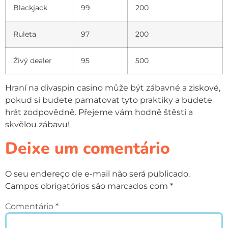
Blackjack
99
200
Ruleta
97
200
Živý dealer
95
500
Hraní na divaspin casino může být zábavné a ziskové,
pokud si budete pamatovat tyto praktiky a budete
hrát zodpovědně. Přejeme vám hodně štěstí a
skvělou zábavu!
Deixe um comentário
O seu endereço de e-mail não será publicado.
Campos obrigatórios são marcados com
*
Comentário
*