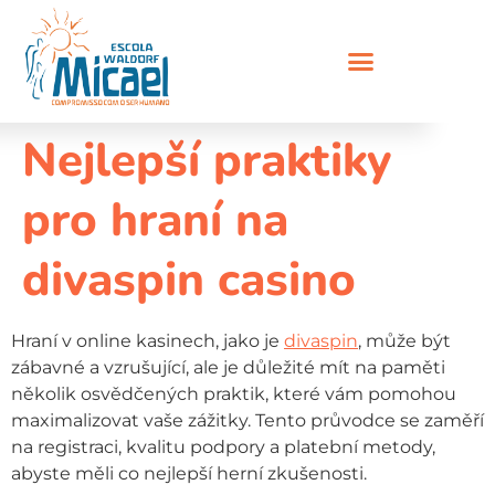
Nejlepší praktiky
pro hraní na
divaspin casino
Hraní v online kasinech, jako je
divaspin
, může být
zábavné a vzrušující, ale je důležité mít na paměti
několik osvědčených praktik, které vám pomohou
maximalizovat vaše zážitky. Tento průvodce se zaměří
na registraci, kvalitu podpory a platební metody,
abyste měli co nejlepší herní zkušenosti.