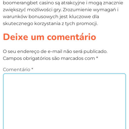
boomerangbet casino są atrakcyjne i mogą znacznie
zwiększyć możliwości gry. Zrozumienie wymagań i
warunków bonusowych jest kluczowe dla
skutecznego korzystania z tych promocji.
Deixe um comentário
O seu endereço de e-mail não será publicado.
Campos obrigatórios são marcados com
*
Comentário
*