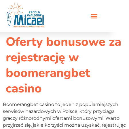
Oferty bonusowe za
rejestrację w
boomerangbet
casino
Boomerangbet casino to jeden z popularniejszych
serwisów hazardowych w Polsce, który przyciąga
graczy różnorodnymi ofertami bonusowymi. Warto
przyjrzeć się, jakie korzyści można uzyskać, rejestrując