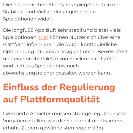
Diese technischen Standards spiegeln sich in der
Stabilität und Vielfalt der angebotenen
Spieloptionen wider.
Die longfu88 App läuft sehr stabil und bietet viele
Spieloptionen.
Hier
können Nutzer sich über eine
Plattform informieren, die durch kontinuierliche
Optimierung ihre Zuverlässigkeit unter Beweis stellt
und eine breite Palette von Spielen bereitstellt,
wodurch das Spielerlebnis noch
abwechslungsreicher gestaltet werden kann.
Einfluss der Regulierung
auf Plattformqualität
Lizenzierte Anbieter müssen strenge regulatorische
Vorgaben erfüllen, was die Sicherheit und Fairness
erhöht. Zudem gewährleisten regelmäßig