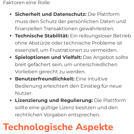
Faktoren eine Rolle:
Sicherheit und Datenschutz:
Die Plattform
muss den Schutz der persönlichen Daten und
finanziellen Transaktionen gewährleisten.
Technische Stabilität:
Ein reibungsloser Betrieb
ohne Abstürze oder technische Probleme ist
essenziell, um Frustrationen zu vermeiden.
Spieloptionen und Vielfalt:
Das Angebot sollte
breit gefächert sein, um unterschiedlichen
Vorlieben gerecht zu werden.
Benutzerfreundlichkeit:
Eine intuitive
Bedienung erleichtert den Einstieg für neue
Nutzer.
Lizenzierung und Regulierung:
Die Plattform
sollte eine gültige Lizenz besitzen und den
rechtlichen Vorgaben entsprechen.
Technologische Aspekte