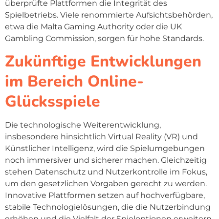
überprüfte Plattformen die Integrität des
Spielbetriebs. Viele renommierte Aufsichtsbehörden,
etwa die Malta Gaming Authority oder die UK
Gambling Commission, sorgen für hohe Standards.
Zukünftige Entwicklungen
im Bereich Online-
Glücksspiele
Die technologische Weiterentwicklung,
insbesondere hinsichtlich Virtual Reality (VR) und
Künstlicher Intelligenz, wird die Spielumgebungen
noch immersiver und sicherer machen. Gleichzeitig
stehen Datenschutz und Nutzerkontrolle im Fokus,
um den gesetzlichen Vorgaben gerecht zu werden.
Innovative Plattformen setzen auf hochverfügbare,
stabile Technologielösungen, die die Nutzerbindung
erhöhen und die Vielfalt der Spieloptionen erweitern.