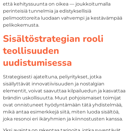
että kehityssuunta on oikea — joukkoitumalla
perinteisiä tunnelmia ja edistyksellisiä
pelimoottoreita luodaan vahvempi ja kestävämpää
pelikokemusta.
Sisältöstrategian rooli
teollisuuden
uudistumisessa
Strategisesti ajateltuna, peliyritykset, jotka
sisällyttävät innovatiivisuuden ja nostalgian
elementit, voivat saavuttaa kilpailuedun ja kasvattaa
brändin uskollisuutta. Muut pohjoismaiset toimijat
ovat onnistuneet hyödyntämään tätä yhdistelmää,
mikä antaa esimerkkejä siitä, miten luoda sisältöä,
joka resonoi eri ikäryhmien ja kiinnostusten kanssa.
Yksi avainta on rakentaa tarinoita, jotka syventävät