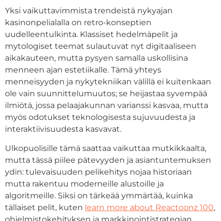
Yksi vaikuttavimmista trendeistä nykyajan
kasinonpelialalla on retro-konseptien
uudelleentulkinta. Klassiset hedelmäpelit ja
mytologiset teemat sulautuvat nyt digitaaliseen
aikakauteen, mutta pysyen samalla uskollisina
menneen ajan estetiikalle. Tämä yhteys
menneisyyden ja nykytekniikan välillä ei kuitenkaan
ole vain suunnittelumuutos; se heijastaa syvempää
ilmiötä, jossa pelaajakunnan varianssi kasvaa, mutta
myös odotukset teknologisesta sujuvuudesta ja
interaktiivisuudesta kasvavat.
Ulkopuolisille tämä saattaa vaikuttaa mutkikkaalta,
mutta tässä piilee pätevyyden ja asiantuntemuksen
ydin: tulevaisuuden pelikehitys nojaa historiaan
mutta rakentuu moderneille alustoille ja
algoritmeille. Siksi on tärkeää ymmärtää, kuinka
tällaiset pelit, kuten
learn more about Reactoonz 100
,
ohjelmistokehityksen ja markkinointistrategian