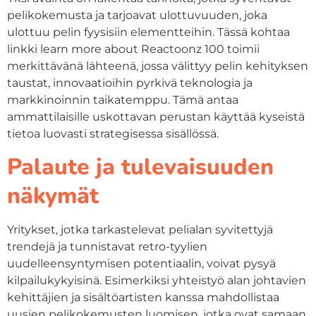
pelikokemusta ja tarjoavat ulottuvuuden, joka
ulottuu pelin fyysisiin elementteihin. Tässä kohtaa
linkki learn more about Reactoonz 100 toimii
merkittävänä lähteenä, jossa välittyy pelin kehityksen
taustat, innovaatioihin pyrkivä teknologia ja
markkinoinnin taikatemppu. Tämä antaa
ammattilaisille uskottavan perustan käyttää kyseistä
tietoa luovasti strategisessa sisällössä.
Palaute ja tulevaisuuden
näkymät
Yritykset, jotka tarkastelevat pelialan syvitettyjä
trendejä ja tunnistavat retro-tyylien
uudelleensyntymisen potentiaalin, voivat pysyä
kilpailukykyisinä. Esimerkiksi yhteistyö alan johtavien
kehittäjien ja sisältöartisten kanssa mahdollistaa
uusien pelikokemusten luomisen, jotka ovat samaan