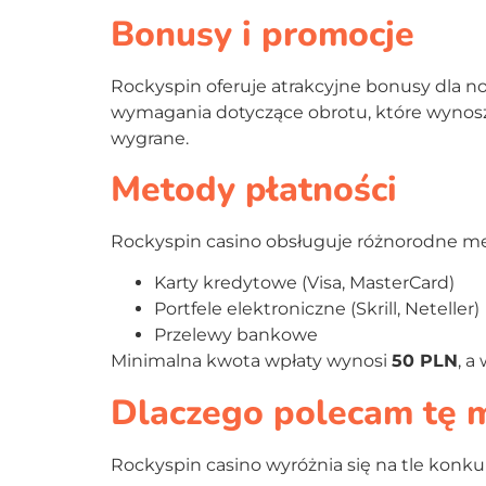
Bonusy i promocje
Rockyspin oferuje atrakcyjne bonusy dla n
wymagania dotyczące obrotu, które wyno
wygrane.
Metody płatności
Rockyspin casino obsługuje różnorodne meto
Karty kredytowe (Visa, MasterCard)
Portfele elektroniczne (Skrill, Neteller)
Przelewy bankowe
Minimalna kwota wpłaty wynosi
50 PLN
, a
Dlaczego polecam tę 
Rockyspin casino wyróżnia się na tle konkur