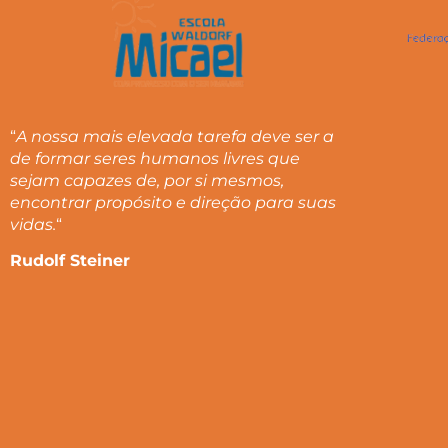
“
A nossa mais elevada tarefa deve ser a
de formar seres humanos livres que
sejam capazes de, por si mesmos,
encontrar propósito e direção para suas
vidas.
“
Rudolf Steiner