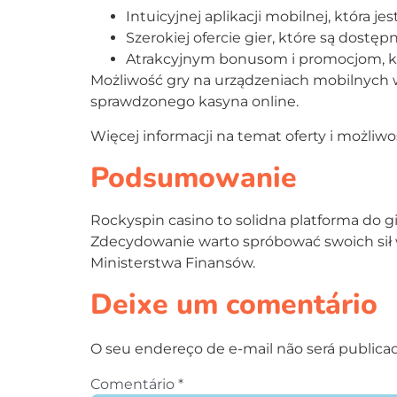
Intuicyjnej aplikacji mobilnej, która je
Szerokiej ofercie gier, które są dostę
Atrakcyjnym bonusom i promocjom, kt
Możliwość gry na urządzeniach mobilnych 
sprawdzonego kasyna online.
Więcej informacji na temat oferty i możliw
Podsumowanie
Rockyspin casino to solidna platforma do gi
Zdecydowanie warto spróbować swoich sił w
Ministerstwa Finansów.
Deixe um comentário
O seu endereço de e-mail não será publica
Comentário
*