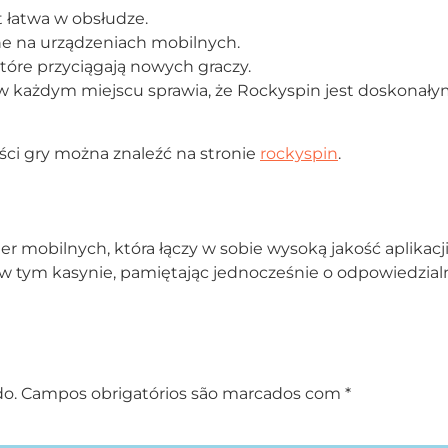
st łatwa w obsłudze.
pne na urządzeniach mobilnych.
óre przyciągają nowych graczy.
w każdym miejscu sprawia, że Rockyspin jest doskona
ości gry można znaleźć na stronie
rockyspin
.
er mobilnych, która łączy w sobie wysoką jakość aplikac
 tym kasynie, pamiętając jednocześnie o odpowiedzialnej
do.
Campos obrigatórios são marcados com
*